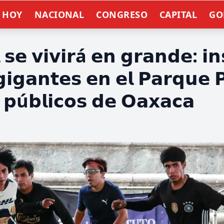
E HOY
NACIONAL
CONGRESO
CAPITAL
GO
 𝘀𝗲 𝘃𝗶𝘃𝗶𝗿á 𝗲𝗻 𝗴𝗿𝗮𝗻𝗱𝗲: 𝗶𝗻
 𝗴𝗶𝗴𝗮𝗻𝘁𝗲𝘀 𝗲𝗻 𝗲𝗹 𝗣𝗮𝗿𝗾𝘂𝗲 
 𝗽ú𝗯𝗹𝗶𝗰𝗼𝘀 𝗱𝗲 𝗢𝗮𝘅𝗮𝗰𝗮
n