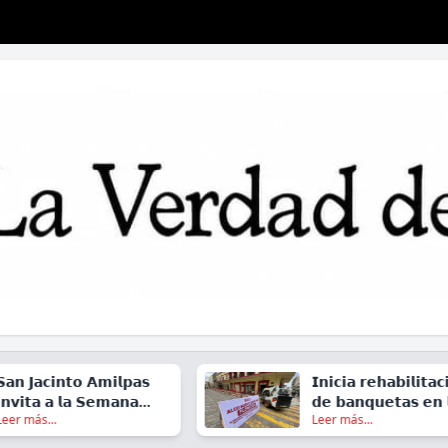
𝗮𝗰𝗶𝗻𝘁𝗼 𝗔𝗺𝗶𝗹𝗽𝗮𝘀
𝗜𝗻𝗶𝗰𝗶𝗮 𝗿𝗲𝗵𝗮𝗯𝗶𝗹𝗶𝘁𝗮𝗰𝗶ó𝗻
𝗮 𝗮 𝗹𝗮 𝗦𝗲𝗺𝗮𝗻𝗮
𝗱𝗲 𝗯𝗮𝗻𝗾𝘂𝗲𝘁𝗮𝘀 𝗲𝗻 𝗹𝗮
s...
Leer más...
𝘁𝗶𝘃𝗮 𝟮𝟬𝟮𝟲
𝗰𝗮𝗹𝗹𝗲 𝗱𝗲 𝗚𝘂𝗲𝗿𝗿𝗲𝗿𝗼, 𝗲𝗻
𝗲𝗹 𝗖𝗲𝗻𝘁𝗿𝗼 𝗱𝗲 𝗢𝗮𝘅𝗮𝗰𝗮