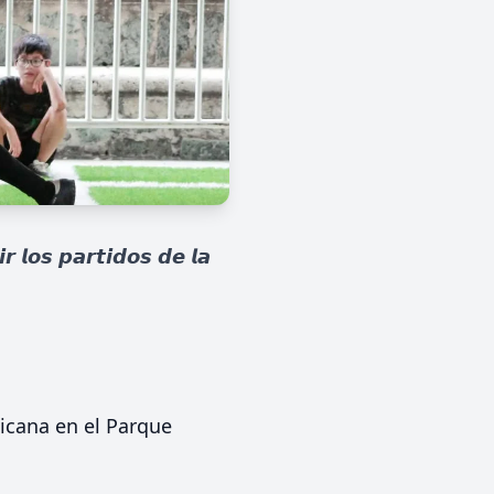
𝙧 𝙡𝙤𝙨 𝙥𝙖𝙧𝙩𝙞𝙙𝙤𝙨 𝙙𝙚 𝙡𝙖
xicana en el Parque