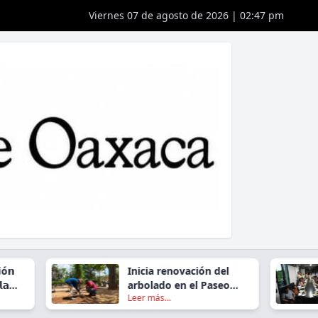
Viernes 07 de agosto de 2026 | 02:47 pm
Inicia renovación del
arbolado en el Paseo
Leer más...
Juárez El Llano