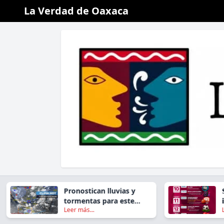
La Verdad de Oaxaca
Pronostican lluvias y
𝗦𝗮𝗻 𝗝
tormentas para este
𝗶𝗻𝘃𝗶
Leer más...
Leer má
viernes en gran parte de
𝗗𝗲𝗽𝗼
Oaxaca