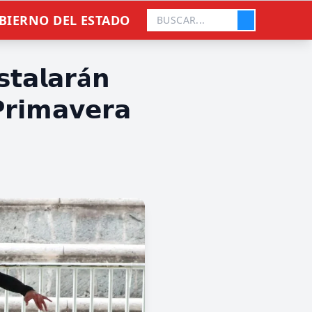
BIERNO DEL ESTADO
𝘀𝘁𝗮𝗹𝗮𝗿á𝗻
𝗣𝗿𝗶𝗺𝗮𝘃𝗲𝗿𝗮