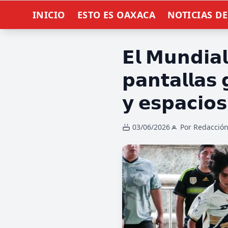
INICIO
ESTO ES OAXACA
NOTICIAS D
𝗘𝗹 𝗠𝘂𝗻𝗱𝗶𝗮𝗹
𝗽𝗮𝗻𝘁𝗮𝗹𝗹𝗮𝘀
𝘆 𝗲𝘀𝗽𝗮𝗰𝗶𝗼
03/06/2026
Por Redacció