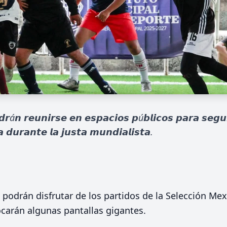
𝙙𝙧á𝙣 𝙧𝙚𝙪𝙣𝙞𝙧𝙨𝙚 𝙚𝙣 𝙚𝙨𝙥𝙖𝙘𝙞𝙤𝙨 𝙥ú𝙗𝙡𝙞𝙘𝙤𝙨 𝙥𝙖𝙧𝙖 𝙨𝙚𝙜𝙪𝙞
 𝙙𝙪𝙧𝙖𝙣𝙩𝙚 𝙡𝙖 𝙟𝙪𝙨𝙩𝙖 𝙢𝙪𝙣𝙙𝙞𝙖𝙡𝙞𝙨𝙩𝙖.
l podrán disfrutar de los partidos de la Selección Me
carán algunas pantallas gigantes.