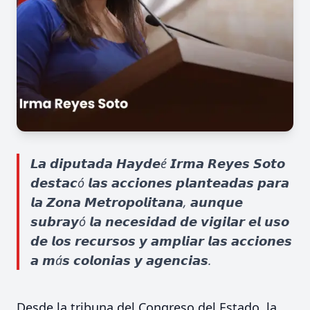
𝙇𝙖 𝙙𝙞𝙥𝙪𝙩𝙖𝙙𝙖 𝙃𝙖𝙮𝙙𝙚é 𝙄𝙧𝙢𝙖 𝙍𝙚𝙮𝙚𝙨 𝙎𝙤𝙩𝙤
𝙙𝙚𝙨𝙩𝙖𝙘ó 𝙡𝙖𝙨 𝙖𝙘𝙘𝙞𝙤𝙣𝙚𝙨 𝙥𝙡𝙖𝙣𝙩𝙚𝙖𝙙𝙖𝙨 𝙥𝙖𝙧𝙖
𝙡𝙖 𝙕𝙤𝙣𝙖 𝙈𝙚𝙩𝙧𝙤𝙥𝙤𝙡𝙞𝙩𝙖𝙣𝙖, 𝙖𝙪𝙣𝙦𝙪𝙚
𝙨𝙪𝙗𝙧𝙖𝙮ó 𝙡𝙖 𝙣𝙚𝙘𝙚𝙨𝙞𝙙𝙖𝙙 𝙙𝙚 𝙫𝙞𝙜𝙞𝙡𝙖𝙧 𝙚𝙡 𝙪𝙨𝙤
𝙙𝙚 𝙡𝙤𝙨 𝙧𝙚𝙘𝙪𝙧𝙨𝙤𝙨 𝙮 𝙖𝙢𝙥𝙡𝙞𝙖𝙧 𝙡𝙖𝙨 𝙖𝙘𝙘𝙞𝙤𝙣𝙚𝙨
𝙖 𝙢á𝙨 𝙘𝙤𝙡𝙤𝙣𝙞𝙖𝙨 𝙮 𝙖𝙜𝙚𝙣𝙘𝙞𝙖𝙨.
Desde la tribuna del Congreso del Estado, la