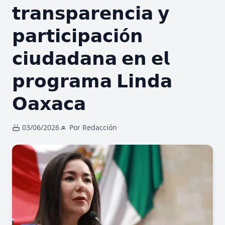
𝘁𝗿𝗮𝗻𝘀𝗽𝗮𝗿𝗲𝗻𝗰𝗶𝗮 𝘆
𝗽𝗮𝗿𝘁𝗶𝗰𝗶𝗽𝗮𝗰𝗶ó𝗻
𝗰𝗶𝘂𝗱𝗮𝗱𝗮𝗻𝗮 𝗲𝗻 𝗲𝗹
𝗽𝗿𝗼𝗴𝗿𝗮𝗺𝗮 𝗟𝗶𝗻𝗱𝗮
𝗢𝗮𝘅𝗮𝗰𝗮
03/06/2026
Por Redacción