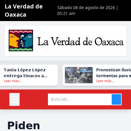
La Verdad de
Sábado 08 de agosto de 2026 |
Oaxaca
05:21 am
𝗧𝗮𝗻𝗶𝗮 𝗟ó𝗽𝗲𝘇 𝗟ó𝗽𝗲𝘇
Pronostican lluvia
𝗲𝗻𝘁𝗿𝗲𝗴𝗮 𝘁𝗶𝗻𝗮𝗰𝗼𝘀 𝗮
tormentas para e
Leer más...
Leer más...
𝗳𝗮𝗺𝗶𝗹𝗶𝗮𝘀 𝗱𝗲
viernes en gran p
𝗫𝗼𝘅𝗼𝗰𝗼𝘁𝗹á𝗻
Oaxaca
☰
𝗣𝗶𝗱𝗲𝗻