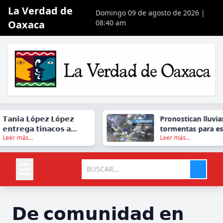
La Verdad de
Domingo 09 de agosto de 2026 |
Oaxaca
08:40 am
𝗮𝗻𝗶𝗮 𝗟ó𝗽𝗲𝘇 𝗟ó𝗽𝗲𝘇
Pronostican lluvias y
𝗻𝘁𝗿𝗲𝗴𝗮 𝘁𝗶𝗻𝗮𝗰𝗼𝘀 𝗮
tormentas para este
er más...
Leer más...
𝗮𝗺𝗶𝗹𝗶𝗮𝘀 𝗱𝗲
viernes en gran part
𝗼𝘅𝗼𝗰𝗼𝘁𝗹á𝗻
Oaxaca
☰
𝗗𝗲 𝗰𝗼𝗺𝘂𝗻𝗶𝗱𝗮𝗱 𝗲𝗻