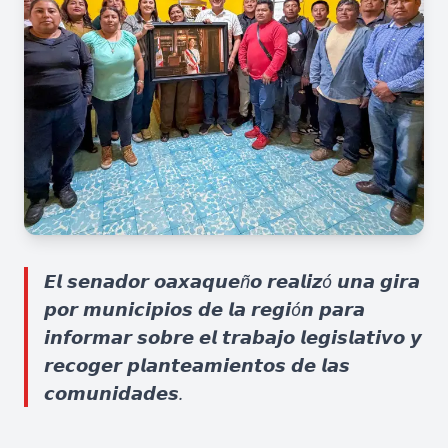
𝙀𝙡 𝙨𝙚𝙣𝙖𝙙𝙤𝙧 𝙤𝙖𝙭𝙖𝙦𝙪𝙚ñ𝙤 𝙧𝙚𝙖𝙡𝙞𝙯ó 𝙪𝙣𝙖 𝙜𝙞𝙧𝙖
𝙥𝙤𝙧 𝙢𝙪𝙣𝙞𝙘𝙞𝙥𝙞𝙤𝙨 𝙙𝙚 𝙡𝙖 𝙧𝙚𝙜𝙞ó𝙣 𝙥𝙖𝙧𝙖
𝙞𝙣𝙛𝙤𝙧𝙢𝙖𝙧 𝙨𝙤𝙗𝙧𝙚 𝙚𝙡 𝙩𝙧𝙖𝙗𝙖𝙟𝙤 𝙡𝙚𝙜𝙞𝙨𝙡𝙖𝙩𝙞𝙫𝙤 𝙮
𝙧𝙚𝙘𝙤𝙜𝙚𝙧 𝙥𝙡𝙖𝙣𝙩𝙚𝙖𝙢𝙞𝙚𝙣𝙩𝙤𝙨 𝙙𝙚 𝙡𝙖𝙨
𝙘𝙤𝙢𝙪𝙣𝙞𝙙𝙖𝙙𝙚𝙨.