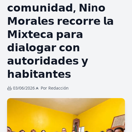
𝗰𝗼𝗺𝘂𝗻𝗶𝗱𝗮𝗱, 𝗡𝗶n𝗼
𝗠𝗼𝗿𝗮𝗹𝗲𝘀 𝗿𝗲𝗰𝗼𝗿𝗿𝗲 𝗹𝗮
𝗠𝗶𝘅𝘁𝗲𝗰𝗮 𝗽𝗮𝗿𝗮
𝗱𝗶𝗮𝗹𝗼𝗴𝗮𝗿 𝗰𝗼𝗻
𝗮𝘂𝘁𝗼𝗿𝗶𝗱𝗮𝗱𝗲𝘀 𝘆
𝗵𝗮𝗯𝗶𝘁𝗮𝗻𝘁𝗲𝘀
03/06/2026
Por Redacción