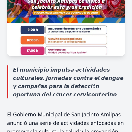
𝙀𝙡 𝙢𝙪𝙣𝙞𝙘𝙞𝙥𝙞𝙤 𝙞𝙢𝙥𝙪𝙡𝙨𝙖 𝙖𝙘𝙩𝙞𝙫𝙞𝙙𝙖𝙙𝙚𝙨
𝙘𝙪𝙡𝙩𝙪𝙧𝙖𝙡𝙚𝙨, 𝙟𝙤𝙧𝙣𝙖𝙙𝙖𝙨 𝙘𝙤𝙣𝙩𝙧𝙖 𝙚𝙡 𝙙𝙚𝙣𝙜𝙪𝙚
𝙮 𝙘𝙖𝙢𝙥𝙖ñ𝙖𝙨 𝙥𝙖𝙧𝙖 𝙡𝙖 𝙙𝙚𝙩𝙚𝙘𝙘𝙞ó𝙣
𝙤𝙥𝙤𝙧𝙩𝙪𝙣𝙖 𝙙𝙚𝙡 𝙘á𝙣𝙘𝙚𝙧 𝙘𝙚𝙧𝙫𝙞𝙘𝙤𝙪𝙩𝙚𝙧𝙞𝙣𝙤.
El Gobierno Municipal de San Jacinto Amilpas
anunció una serie de actividades enfocadas en
promover la cultura, la salud y la prevención