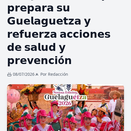
𝗽𝗿𝗲𝗽𝗮𝗿𝗮 𝘀𝘂
𝗚𝘂𝗲𝗹𝗮𝗴𝘂𝗲𝘁𝘇𝗮 𝘆
𝗿𝗲𝗳𝘂𝗲𝗿𝘇𝗮 𝗮𝗰𝗰𝗶𝗼𝗻𝗲𝘀
𝗱𝗲 𝘀𝗮𝗹𝘂𝗱 𝘆
𝗽𝗿𝗲𝘃𝗲𝗻𝗰𝗶ó𝗻
08/07/2026
Por Redacción