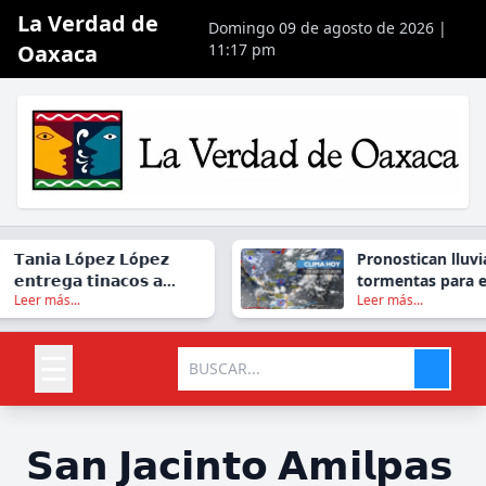
La Verdad de
Domingo 09 de agosto de 2026 |
Oaxaca
11:17 pm
𝗧𝗮𝗻𝗶𝗮 𝗟ó𝗽𝗲𝘇 𝗟ó𝗽𝗲𝘇
Pronostican lluvia
𝗲𝗻𝘁𝗿𝗲𝗴𝗮 𝘁𝗶𝗻𝗮𝗰𝗼𝘀 𝗮
tormentas para es
Leer más...
Leer más...
𝗳𝗮𝗺𝗶𝗹𝗶𝗮𝘀 𝗱𝗲
viernes en gran pa
𝗫𝗼𝘅𝗼𝗰𝗼𝘁𝗹á𝗻
Oaxaca
☰
𝗦𝗮𝗻 𝗝𝗮𝗰𝗶𝗻𝘁𝗼 𝗔𝗺𝗶𝗹𝗽𝗮𝘀