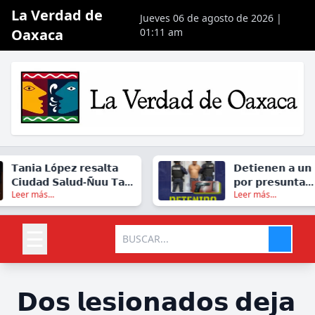
La Verdad de
Jueves 06 de agosto de 2026 |
Oaxaca
01:11 am
𝗧𝗮𝗻𝗶𝗮 𝗟ó𝗽𝗲𝘇 𝗿𝗲𝘀𝗮𝗹𝘁𝗮
𝗗𝗲𝘁𝗶𝗲𝗻𝗲𝗻 𝗮 𝘂𝗻 
𝗖𝗶𝘂𝗱𝗮𝗱 𝗦𝗮𝗹𝘂𝗱-Ñ𝘂𝘂 𝗧𝗮𝘁𝗮
𝗽𝗼𝗿 𝗽𝗿𝗲𝘀𝘂𝗻𝘁𝗮
Leer más...
Leer más...
𝗰𝗼𝗺𝗼 𝘂𝗻 𝗮𝗰𝘁𝗼 𝗱𝗲
𝗽𝗼𝗿𝘁𝗮𝗰𝗶ó𝗻 𝗱𝗲 𝗮
𝗷𝘂𝘀𝘁𝗶𝗰𝗶𝗮 𝗽𝗮𝗿𝗮 𝗢𝗮𝘅𝗮𝗰𝗮
𝗳𝘂𝗲𝗴𝗼 𝗲𝗻 𝗢𝗮𝘅𝗮
𝗝𝘂á𝗿𝗲𝘇
☰
𝗗𝗼𝘀 𝗹𝗲𝘀𝗶𝗼𝗻𝗮𝗱𝗼𝘀 𝗱𝗲𝗷𝗮