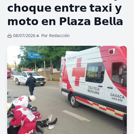
𝗰𝗵𝗼𝗾𝘂𝗲 𝗲𝗻𝘁𝗿𝗲 𝘁𝗮𝘅𝗶 𝘆
𝗺𝗼𝘁𝗼 𝗲𝗻 𝗣𝗹𝗮𝘇𝗮 𝗕𝗲𝗹𝗹𝗮
08/07/2026
Por Redacción