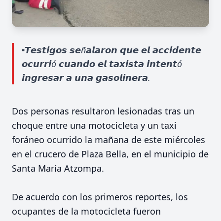
▪️𝙏𝙚𝙨𝙩𝙞𝙜𝙤𝙨 𝙨𝙚ñ𝙖𝙡𝙖𝙧𝙤𝙣 𝙦𝙪𝙚 𝙚𝙡 𝙖𝙘𝙘𝙞𝙙𝙚𝙣𝙩𝙚
𝙤𝙘𝙪𝙧𝙧𝙞ó 𝙘𝙪𝙖𝙣𝙙𝙤 𝙚𝙡 𝙩𝙖𝙭𝙞𝙨𝙩𝙖 𝙞𝙣𝙩𝙚𝙣𝙩ó
𝙞𝙣𝙜𝙧𝙚𝙨𝙖𝙧 𝙖 𝙪𝙣𝙖 𝙜𝙖𝙨𝙤𝙡𝙞𝙣𝙚𝙧𝙖.
Dos personas resultaron lesionadas tras un
choque entre una motocicleta y un taxi
foráneo ocurrido la mañana de este miércoles
en el crucero de Plaza Bella, en el municipio de
Santa María Atzompa.
De acuerdo con los primeros reportes, los
ocupantes de la motocicleta fueron