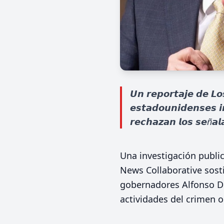
𝙐𝙣 𝙧𝙚𝙥𝙤𝙧𝙩𝙖𝙟𝙚 𝙙𝙚 𝙇
𝙚𝙨𝙩𝙖𝙙𝙤𝙪𝙣𝙞𝙙𝙚𝙣𝙨𝙚𝙨 
𝙧𝙚𝙘𝙝𝙖𝙯𝙖𝙣 𝙡𝙤𝙨 𝙨𝙚ñ𝙖𝙡
Una investigación publi
News Collaborative sost
gobernadores Alfonso Du
actividades del crimen 