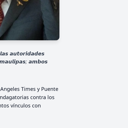
𝙖𝙨 𝙖𝙪𝙩𝙤𝙧𝙞𝙙𝙖𝙙𝙚𝙨
𝙖𝙢𝙖𝙪𝙡𝙞𝙥𝙖𝙨; 𝙖𝙢𝙗𝙤𝙨
s Angeles Times y Puente
ndagatorias contra los
tos vínculos con