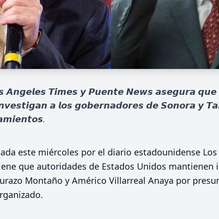
𝙨 𝘼𝙣𝙜𝙚𝙡𝙚𝙨 𝙏𝙞𝙢𝙚𝙨 𝙮 𝙋𝙪𝙚𝙣𝙩𝙚 𝙉𝙚𝙬𝙨 𝙖𝙨𝙚𝙜𝙪𝙧𝙖 𝙦𝙪𝙚 
𝙣𝙫𝙚𝙨𝙩𝙞𝙜𝙖𝙣 𝙖 𝙡𝙤𝙨 𝙜𝙤𝙗𝙚𝙧𝙣𝙖𝙙𝙤𝙧𝙚𝙨 𝙙𝙚 𝙎𝙤𝙣𝙤𝙧𝙖 𝙮 𝙏
𝙖𝙢𝙞𝙚𝙣𝙩𝙤𝙨.
cada este miércoles por el diario estadounidense Lo
iene que autoridades de Estados Unidos mantienen i
razo Montaño y Américo Villarreal Anaya por presun
organizado.