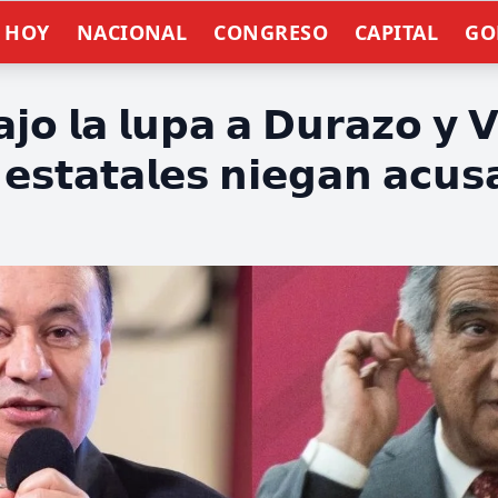
E HOY
NACIONAL
CONGRESO
CAPITAL
GO
𝗼 𝗹𝗮 𝗹𝘂𝗽𝗮 𝗮 𝗗𝘂𝗿𝗮𝘇𝗼 𝘆 𝗩𝗶
𝗲𝘀𝘁𝗮𝘁𝗮𝗹𝗲𝘀 𝗻𝗶𝗲𝗴𝗮𝗻 𝗮𝗰𝘂𝘀
n