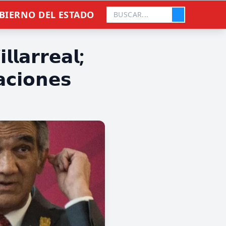
BIERNO DEL ESTADO
𝗹𝗮𝗿𝗿𝗲𝗮𝗹;
𝗰𝗶𝗼𝗻𝗲𝘀