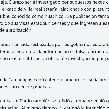
taje, Durazo sería investigado por supuestos nexos 
 el caso de Villarreal estaría relacionado con presu
ible, conocido como huachicol. La publicación tam
dido sus visas estadounidenses y que ingresan a es
e autorización.
ones han sido rechazadas por los gobiernos estatale
erán aseguró que la información es falsa, afirmó q
e no existe notificación oficial de investigación por 
no de Tamaulipas negó categóricamente los señalamien
ones carecen de pruebas.
heinbaum Pardo también se refirió al tema y señaló 
situación. Al mismo tiempo, cuestionó la intención de