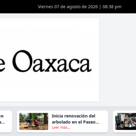
Viernes 07 de agosto de 2026 | 08:38 pm
Inicia renovación del
arbolado en el Paseo
Leer más...
Juárez El Llano