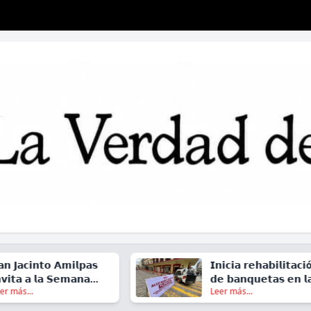
𝗶𝗻𝘁𝗼 𝗔𝗺𝗶𝗹𝗽𝗮𝘀
𝗜𝗻𝗶𝗰𝗶𝗮 𝗿𝗲𝗵𝗮𝗯𝗶𝗹𝗶𝘁𝗮𝗰𝗶ó𝗻
 𝗮 𝗹𝗮 𝗦𝗲𝗺𝗮𝗻𝗮
𝗱𝗲 𝗯𝗮𝗻𝗾𝘂𝗲𝘁𝗮𝘀 𝗲𝗻 𝗹𝗮
..
Leer más...
𝗶𝘃𝗮 𝟮𝟬𝟮𝟲
𝗰𝗮𝗹𝗹𝗲 𝗱𝗲 𝗚𝘂𝗲𝗿𝗿𝗲𝗿𝗼, 𝗲𝗻
𝗲𝗹 𝗖𝗲𝗻𝘁𝗿𝗼 𝗱𝗲 𝗢𝗮𝘅𝗮𝗰𝗮