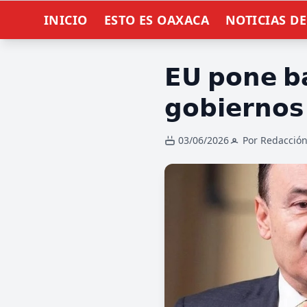
INICIO
ESTO ES OAXACA
NOTICIAS D
𝗘𝗨 𝗽𝗼𝗻𝗲 𝗯𝗮
𝗴𝗼𝗯𝗶𝗲𝗿𝗻𝗼𝘀 
03/06/2026
Por Redacció