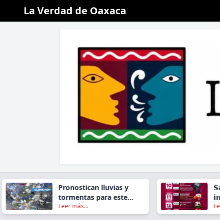
La Verdad de Oaxaca
Pronostican lluvias y
𝗦𝗮𝗻 𝗝𝗮
tormentas para este
𝗶𝗻𝘃𝗶𝘁𝗮
Leer más...
Leer más.
viernes en gran parte de
𝗗𝗲𝗽𝗼𝗿
Oaxaca