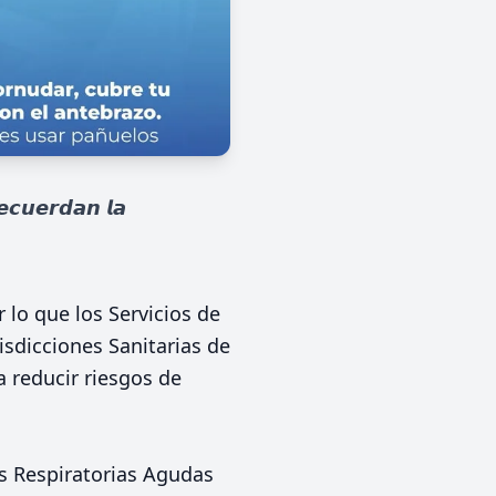
𝙚𝙘𝙪𝙚𝙧𝙙𝙖𝙣 𝙡𝙖
 lo que los Servicios de
isdicciones Sanitarias de
a reducir riesgos de
s Respiratorias Agudas