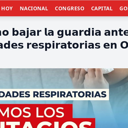
E HOY
NACIONAL
CONGRESO
CAPITAL
GO
 𝗯𝗮𝗷𝗮𝗿 𝗹𝗮 𝗴𝘂𝗮𝗿𝗱𝗶𝗮 𝗮𝗻𝘁𝗲
𝗱𝗲𝘀 𝗿𝗲𝘀𝗽𝗶𝗿𝗮𝘁𝗼𝗿𝗶𝗮𝘀 𝗲𝗻 
n