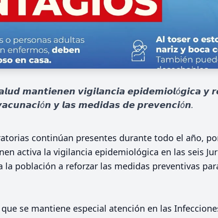
𝙖𝙡𝙪𝙙 𝙢𝙖𝙣𝙩𝙞𝙚𝙣𝙚𝙣 𝙫𝙞𝙜𝙞𝙡𝙖𝙣𝙘𝙞𝙖 𝙚𝙥𝙞𝙙𝙚𝙢𝙞𝙤𝙡ó𝙜𝙞𝙘𝙖 𝙮 𝙧
𝙫𝙖𝙘𝙪𝙣𝙖𝙘𝙞ó𝙣 𝙮 𝙡𝙖𝙨 𝙢𝙚𝙙𝙞𝙙𝙖𝙨 𝙙𝙚 𝙥𝙧𝙚𝙫𝙚𝙣𝙘𝙞ó𝙣.
torias continúan presentes durante todo el año, por
n activa la vigilancia epidemiológica en las seis Jur
a la población a reforzar las medidas preventivas par
que se mantiene especial atención en las Infeccione