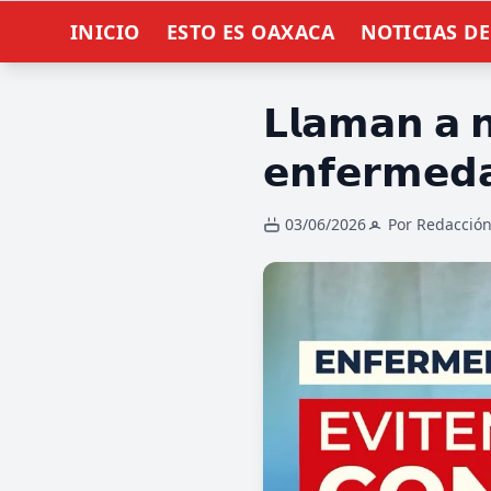
INICIO
ESTO ES OAXACA
NOTICIAS D
𝗟𝗹𝗮𝗺𝗮𝗻 𝗮 𝗻
𝗲𝗻𝗳𝗲𝗿𝗺𝗲𝗱𝗮
03/06/2026
Por Redacció