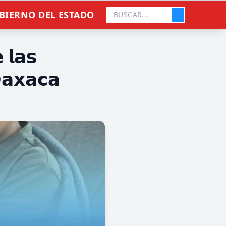
BIERNO DEL ESTADO
 𝗹𝗮𝘀
𝗮𝘅𝗮𝗰𝗮