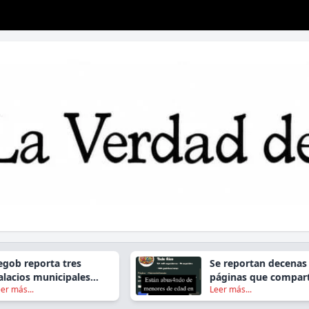
reporta tres
Se reportan decenas de
os municipales
páginas que comparten
...
Leer más...
s en Oaxaca
contenido ilegal de
Abuso sexual Infantil.