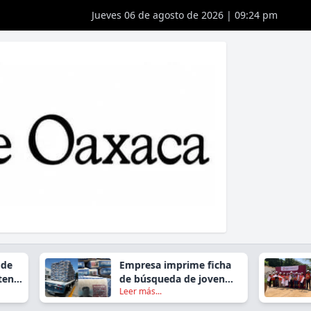
Jueves 06 de agosto de 2026 | 09:24 pm
Empresa imprime ficha
de búsqueda de joven
Leer más...
desaparecido en
empaques de cal