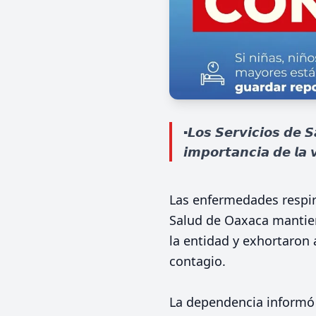
▪️𝙇𝙤𝙨 𝙎𝙚𝙧𝙫𝙞𝙘𝙞𝙤𝙨 𝙙𝙚 
𝙞𝙢𝙥𝙤𝙧𝙩𝙖𝙣𝙘𝙞𝙖 𝙙𝙚 𝙡𝙖 
Las enfermedades respira
Salud de Oaxaca mantiene
la entidad y exhortaron 
contagio.
La dependencia informó 