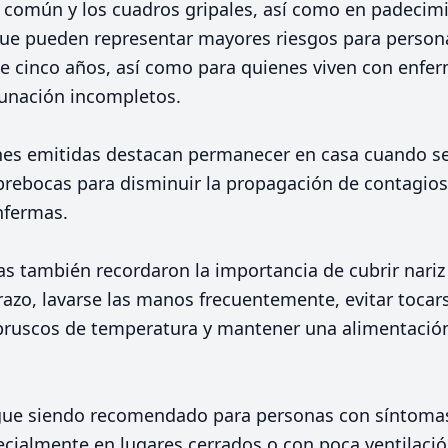
do común y los cuadros gripales, así como en padecim
ue pueden representar mayores riesgos para person
e cinco años, así como para quienes viven con enfe
unación incompletos.
nes emitidas destacan permanecer en casa cuando s
cubrebocas para disminuir la propagación de contagios 
nfermas.
as también recordaron la importancia de cubrir nariz 
azo, lavarse las manos frecuentemente, evitar tocarse
bruscos de temperatura y mantener una alimentación
gue siendo recomendado para personas con síntomas 
ecialmente en lugares cerrados o con poca ventilació