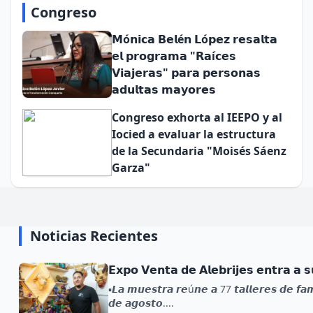
Congreso
𝗠ó𝗻𝗶𝗰𝗮 𝗕𝗲𝗹é𝗻 𝗟ó𝗽𝗲𝘇 𝗿𝗲𝘀𝗮𝗹𝘁𝗮
𝗲𝗹 𝗽𝗿𝗼𝗴𝗿𝗮𝗺𝗮 "𝗥𝗮í𝗰𝗲𝘀
𝗩𝗶𝗮𝗷𝗲𝗿𝗮𝘀" 𝗽𝗮𝗿𝗮 𝗽𝗲𝗿𝘀𝗼𝗻𝗮𝘀
𝗮𝗱𝘂𝗹𝘁𝗮𝘀 𝗺𝗮𝘆𝗼𝗿𝗲𝘀
Congreso exhorta al IEEPO y al
Iocied a evaluar la estructura
de la Secundaria "Moisés Sáenz
Garza"
Noticias Recientes
𝗘𝘅𝗽𝗼 𝗩𝗲𝗻𝘁𝗮 𝗱𝗲 𝗔𝗹𝗲𝗯𝗿𝗶𝗷𝗲𝘀 𝗲𝗻𝘁𝗿𝗮 𝗮 𝘀
▪️𝙇𝙖 𝙢𝙪𝙚𝙨𝙩𝙧𝙖 𝙧𝙚ú𝙣𝙚 𝙖 77 𝙩𝙖𝙡𝙡𝙚𝙧𝙚𝙨 𝙙𝙚 𝙛𝙖𝙢
𝙙𝙚 𝙖𝙜𝙤𝙨𝙩𝙤....