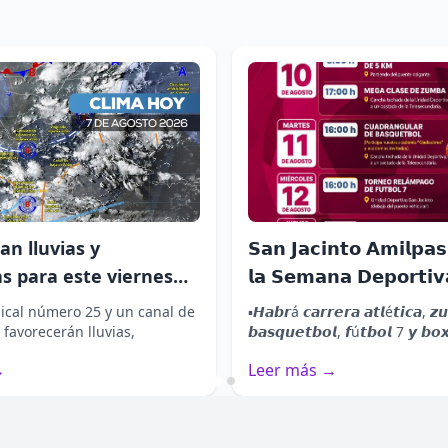
an lluvias y
𝗦𝗮𝗻 𝗝𝗮𝗰𝗶𝗻𝘁𝗼 𝗔𝗺𝗶𝗹𝗽𝗮𝘀 
s para este viernes
𝗹𝗮 𝗦𝗲𝗺𝗮𝗻𝗮 𝗗𝗲𝗽𝗼𝗿𝘁𝗶
parte de Oaxaca
ical número 25 y un canal de
▪️𝙃𝙖𝙗𝙧á 𝙘𝙖𝙧𝙧𝙚𝙧𝙖 𝙖𝙩𝙡é𝙩𝙞𝙘𝙖, 𝙯
 favorecerán lluvias,
𝙗𝙖𝙨𝙦𝙪𝙚𝙩𝙗𝙤𝙡, 𝙛ú𝙩𝙗𝙤𝙡 7 𝙮 𝙗𝙤
rachas de vie...
13 𝙙𝙚 𝙖𝙜𝙤𝙨𝙩𝙤....
→
Leer más →