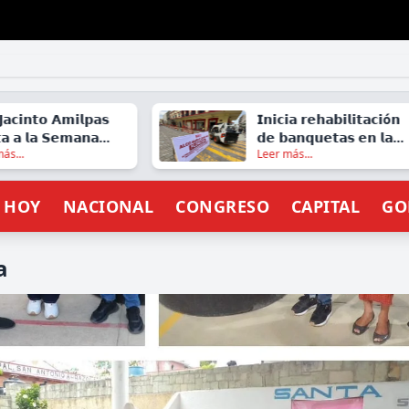
 𝗔𝗺𝗶𝗹𝗽𝗮𝘀
𝗜𝗻𝗶𝗰𝗶𝗮 𝗿𝗲𝗵𝗮𝗯𝗶𝗹𝗶𝘁𝗮𝗰𝗶ó𝗻
 𝗦𝗲𝗺𝗮𝗻𝗮
𝗱𝗲 𝗯𝗮𝗻𝗾𝘂𝗲𝘁𝗮𝘀 𝗲𝗻 𝗹𝗮
Leer más...
𝟮𝟬𝟮𝟲
𝗰𝗮𝗹𝗹𝗲 𝗱𝗲 𝗚𝘂𝗲𝗿𝗿𝗲𝗿𝗼, 𝗲𝗻
𝗲𝗹 𝗖𝗲𝗻𝘁𝗿𝗼 𝗱𝗲 𝗢𝗮𝘅𝗮𝗰𝗮
E HOY
NACIONAL
CONGRESO
CAPITAL
GO
a