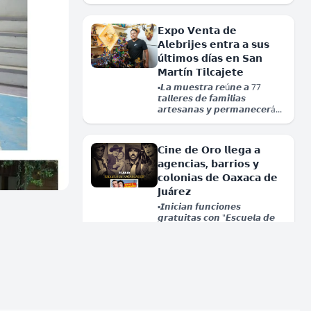
𝗘𝘅𝗽𝗼 𝗩𝗲𝗻𝘁𝗮 𝗱𝗲
𝗔𝗹𝗲𝗯𝗿𝗶𝗷𝗲𝘀 𝗲𝗻𝘁𝗿𝗮 𝗮 𝘀𝘂𝘀
ú𝗹𝘁𝗶𝗺𝗼𝘀 𝗱í𝗮𝘀 𝗲𝗻 𝗦𝗮𝗻
𝗠𝗮𝗿𝘁í𝗻 𝗧𝗶𝗹𝗰𝗮𝗷𝗲𝘁𝗲
▪️𝙇𝙖 𝙢𝙪𝙚𝙨𝙩𝙧𝙖 𝙧𝙚ú𝙣𝙚 𝙖 77
𝙩𝙖𝙡𝙡𝙚𝙧𝙚𝙨 𝙙𝙚 𝙛𝙖𝙢𝙞𝙡𝙞𝙖𝙨
𝙖𝙧𝙩𝙚𝙨𝙖𝙣𝙖𝙨 𝙮 𝙥𝙚𝙧𝙢𝙖𝙣𝙚𝙘𝙚𝙧á...
𝗖𝗶𝗻𝗲 𝗱𝗲 𝗢𝗿𝗼 𝗹𝗹𝗲𝗴𝗮 𝗮
𝗮𝗴𝗲𝗻𝗰𝗶𝗮𝘀, 𝗯𝗮𝗿𝗿𝗶𝗼𝘀 𝘆
𝗰𝗼𝗹𝗼𝗻𝗶𝗮𝘀 𝗱𝗲 𝗢𝗮𝘅𝗮𝗰𝗮 𝗱𝗲
𝗝𝘂á𝗿𝗲𝘇
▪️𝙄𝙣𝙞𝙘𝙞𝙖𝙣 𝙛𝙪𝙣𝙘𝙞𝙤𝙣𝙚𝙨
𝗹𝗶𝗮𝘀
iernes
𝗰𝗮𝗹𝗹𝗲
Juárez
𝙜𝙧𝙖𝙩𝙪𝙞𝙩𝙖𝙨 𝙘𝙤𝙣 "𝙀𝙨𝙘𝙪𝙚𝙡𝙖 𝙙𝙚
𝙑𝙖𝙜𝙖𝙗𝙪𝙣𝙙𝙤𝙨"....
𝗧𝗼𝗱𝗼 𝗹𝗶𝘀𝘁𝗼 𝗽𝗮𝗿𝗮 𝗲𝗹 𝟱𝟳.º
𝗧𝗿𝗮𝗱𝗶𝗰𝗶𝗼𝗻𝗮𝗹 𝗟𝘂𝗻𝗲𝘀 𝗱𝗲𝗹
𝗖𝗲𝗿𝗿𝗼 𝗬𝘂𝗰𝘂 𝗦𝗮𝗮 𝟮𝟬𝟮𝟲