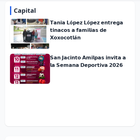
Capital
𝗧𝗮𝗻𝗶𝗮 𝗟ó𝗽𝗲𝘇 𝗟ó𝗽𝗲𝘇 𝗲𝗻𝘁𝗿𝗲𝗴𝗮
𝘁𝗶𝗻𝗮𝗰𝗼𝘀 𝗮 𝗳𝗮𝗺𝗶𝗹𝗶𝗮𝘀 𝗱𝗲
𝗫𝗼𝘅𝗼𝗰𝗼𝘁𝗹á𝗻
𝗦𝗮𝗻 𝗝𝗮𝗰𝗶𝗻𝘁𝗼 𝗔𝗺𝗶𝗹𝗽𝗮𝘀 𝗶𝗻𝘃𝗶𝘁𝗮 𝗮
𝗹𝗮 𝗦𝗲𝗺𝗮𝗻𝗮 𝗗𝗲𝗽𝗼𝗿𝘁𝗶𝘃𝗮 𝟮𝟬𝟮𝟲