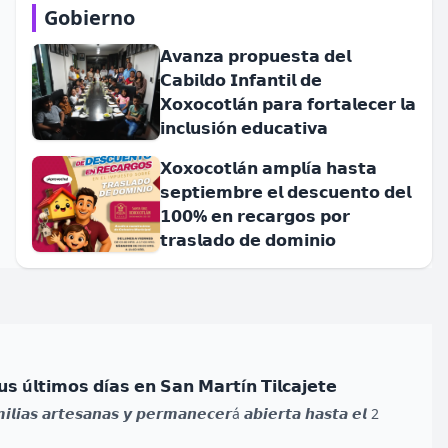
Gobierno
𝗔𝘃𝗮𝗻𝘇𝗮 𝗽𝗿𝗼𝗽𝘂𝗲𝘀𝘁𝗮 𝗱𝗲𝗹
𝗖𝗮𝗯𝗶𝗹𝗱𝗼 𝗜𝗻𝗳𝗮𝗻𝘁𝗶𝗹 𝗱𝗲
𝗫𝗼𝘅𝗼𝗰𝗼𝘁𝗹á𝗻 𝗽𝗮𝗿𝗮 𝗳𝗼𝗿𝘁𝗮𝗹𝗲𝗰𝗲𝗿 𝗹𝗮
𝗶𝗻𝗰𝗹𝘂𝘀𝗶ó𝗻 𝗲𝗱𝘂𝗰𝗮𝘁𝗶𝘃𝗮
𝗫𝗼𝘅𝗼𝗰𝗼𝘁𝗹á𝗻 𝗮𝗺𝗽𝗹í𝗮 𝗵𝗮𝘀𝘁𝗮
𝘀𝗲𝗽𝘁𝗶𝗲𝗺𝗯𝗿𝗲 𝗲𝗹 𝗱𝗲𝘀𝗰𝘂𝗲𝗻𝘁𝗼 𝗱𝗲𝗹
𝟭𝟬𝟬% 𝗲𝗻 𝗿𝗲𝗰𝗮𝗿𝗴𝗼𝘀 𝗽𝗼𝗿
𝘁𝗿𝗮𝘀𝗹𝗮𝗱𝗼 𝗱𝗲 𝗱𝗼𝗺𝗶𝗻𝗶𝗼
𝘂𝘀 ú𝗹𝘁𝗶𝗺𝗼𝘀 𝗱í𝗮𝘀 𝗲𝗻 𝗦𝗮𝗻 𝗠𝗮𝗿𝘁í𝗻 𝗧𝗶𝗹𝗰𝗮𝗷𝗲𝘁𝗲
𝙞𝙡𝙞𝙖𝙨 𝙖𝙧𝙩𝙚𝙨𝙖𝙣𝙖𝙨 𝙮 𝙥𝙚𝙧𝙢𝙖𝙣𝙚𝙘𝙚𝙧á 𝙖𝙗𝙞𝙚𝙧𝙩𝙖 𝙝𝙖𝙨𝙩𝙖 𝙚𝙡 2