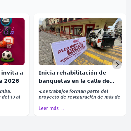
▪️𝙀𝙡 3 𝙙𝙚 𝙖𝙜𝙤𝙨𝙩𝙤 𝙝𝙖𝙗𝙧á 𝙙𝙤𝙨
𝙛𝙪𝙣𝙘𝙞𝙤𝙣𝙚𝙨, 𝙛𝙚𝙧𝙞𝙖 𝙮 𝙪𝙣 𝙜𝙧𝙖𝙣
𝙗𝙖𝙞𝙡𝙚 𝙜𝙧𝙖𝙩𝙪𝙞𝙩𝙤....
𝗗𝗼𝗻𝗮𝗷í… 𝗟𝗮 𝗟𝗲𝘆𝗲𝗻𝗱𝗮
𝘁𝗲𝗻𝗱𝗿á 𝘀𝘂 ú𝗹𝘁𝗶𝗺𝗮
𝗳𝘂𝗻𝗰𝗶ó𝗻 𝗲𝘀𝘁𝗲 𝗱𝗼𝗺𝗶𝗻𝗴𝗼
▪️𝙀𝙡 𝙚𝙨𝙥𝙚𝙘𝙩á𝙘𝙪𝙡𝙤 𝙨𝙚
𝙥𝙧𝙚𝙨𝙚𝙣𝙩𝙖𝙧á 𝙖 𝙡𝙖𝙨 20:00 𝙝𝙤𝙧𝙖𝙨
𝙚𝙣 𝙚𝙡 𝘼𝙪𝙙𝙞𝙩𝙤𝙧𝙞𝙤 𝙂𝙪𝙚𝙡𝙖...
𝗶𝗻𝘃𝗶𝘁𝗮 𝗮
𝗜𝗻𝗶𝗰𝗶𝗮 𝗿𝗲𝗵𝗮𝗯𝗶𝗹𝗶𝘁𝗮𝗰𝗶ó𝗻 𝗱𝗲
𝗮 𝟮𝟬𝟮𝟲
𝗯𝗮𝗻𝗾𝘂𝗲𝘁𝗮𝘀 𝗲𝗻 𝗹𝗮 𝗰𝗮𝗹𝗹𝗲 𝗱𝗲
𝗚𝘂𝗲𝗿𝗿𝗲𝗿𝗼, 𝗲𝗻 𝗲𝗹 𝗖𝗲𝗻𝘁𝗿𝗼 𝗱𝗲
𝙪𝙢𝙗𝙖,
▪️𝙇𝙤𝙨 𝙩𝙧𝙖𝙗𝙖𝙟𝙤𝙨 𝙛𝙤𝙧𝙢𝙖𝙣 𝙥𝙖𝙧𝙩𝙚 𝙙𝙚𝙡
𝗢𝗮𝘅𝗮𝗰𝗮
 𝙙𝙚𝙡 10 𝙖𝙡
𝙥𝙧𝙤𝙮𝙚𝙘𝙩𝙤 𝙙𝙚 𝙧𝙚𝙨𝙩𝙖𝙪𝙧𝙖𝙘𝙞ó𝙣 𝙙𝙚 𝙢á𝙨 𝙙𝙚
60 𝙘𝙪𝙖𝙙𝙧𝙖𝙨 𝙚𝙣 𝙚𝙡 𝘾𝙚𝙣𝙩𝙧𝙤 𝙃𝙞𝙨𝙩ó𝙧𝙞𝙘𝙤...
Leer más →