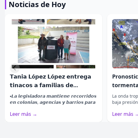
Noticias de Hoy
𝗧𝗮𝗻𝗶𝗮 𝗟ó𝗽𝗲𝘇 𝗟ó𝗽𝗲𝘇 𝗲𝗻𝘁𝗿𝗲𝗴𝗮
Pronostic
𝘁𝗶𝗻𝗮𝗰𝗼𝘀 𝗮 𝗳𝗮𝗺𝗶𝗹𝗶𝗮𝘀 𝗱𝗲
tormenta
𝗗𝗶𝘀𝗻𝗲𝘆+ 𝗮𝗻𝘂𝗻𝗰𝗶𝗮 𝗲𝗹 𝗴𝗿𝗮𝗻 𝗿𝗲𝗴𝗿𝗲𝘀𝗼 𝗱𝗲
𝗫𝗼𝘅𝗼𝗰𝗼𝘁𝗹á𝗻
en gran 
▪️𝙇𝙖 𝙡𝙚𝙜𝙞𝙨𝙡𝙖𝙙𝙤𝙧𝙖 𝙢𝙖𝙣𝙩𝙞𝙚𝙣𝙚 𝙧𝙚𝙘𝙤𝙧𝙧𝙞𝙙𝙤𝙨
La onda trop
"𝗦𝗼𝘆 𝗟𝘂𝗻𝗮" 𝗰𝗼𝗻 𝘂𝗻𝗮 𝗻𝘂𝗲𝘃𝗮
𝙚𝙣 𝙘𝙤𝙡𝙤𝙣𝙞𝙖𝙨, 𝙖𝙜𝙚𝙣𝙘𝙞𝙖𝙨 𝙮 𝙗𝙖𝙧𝙧𝙞𝙤𝙨 𝙥𝙖𝙧𝙖
baja presión
𝘁𝗲𝗺𝗽𝗼𝗿𝗮𝗱𝗮
𝙖𝙥𝙤𝙮𝙖𝙧 𝙖 𝙡𝙖𝙨 𝙛𝙖𝙢𝙞𝙡𝙞𝙖𝙨....
tormentas y 
Leer más →
Leer más 
▪️𝙆𝙖𝙧𝙤𝙡 𝙎𝙚𝙫𝙞𝙡𝙡𝙖, 𝙈𝙞𝙘𝙝𝙖𝙚𝙡 𝙍𝙤𝙣𝙙𝙖 𝙮 𝙍𝙪𝙜𝙜𝙚𝙧𝙤
𝙋𝙖𝙨𝙦𝙪𝙖𝙧𝙚𝙡𝙡𝙞 𝙫𝙪𝙚𝙡𝙫𝙚𝙣 𝙥𝙖𝙧𝙖 𝙙𝙖𝙧 𝙘𝙤𝙣𝙩𝙞𝙣𝙪𝙞𝙙𝙖𝙙 𝙖
𝙡𝙖 𝙝𝙞𝙨𝙩𝙤𝙧𝙞𝙖....