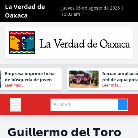
La Verdad de
Jueves 06 de agosto de 2026 |
Oaxaca
10:03 am
Empresa imprime ficha
Inician ampliació
de búsqueda de joven
red de agua potab
Leer más...
Leer más...
desaparecido en
colonia La Repúbl
empaques de cal
San Jacinto Amil
☰
𝗚𝘂𝗶𝗹𝗹𝗲𝗿𝗺𝗼 𝗱𝗲𝗹 𝗧𝗼𝗿𝗼