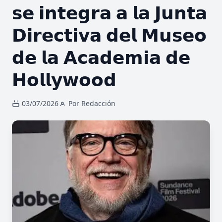
𝘀𝗲 𝗶𝗻𝘁𝗲𝗴𝗿𝗮 𝗮 𝗹𝗮 𝗝𝘂𝗻𝘁𝗮
𝗗𝗶𝗿𝗲𝗰𝘁𝗶𝘃𝗮 𝗱𝗲𝗹 𝗠𝘂𝘀𝗲𝗼
𝗱𝗲 𝗹𝗮 𝗔𝗰𝗮𝗱𝗲𝗺𝗶𝗮 𝗱𝗲
𝗛𝗼𝗹𝗹𝘆𝘄𝗼𝗼𝗱
03/07/2026
Por Redacción