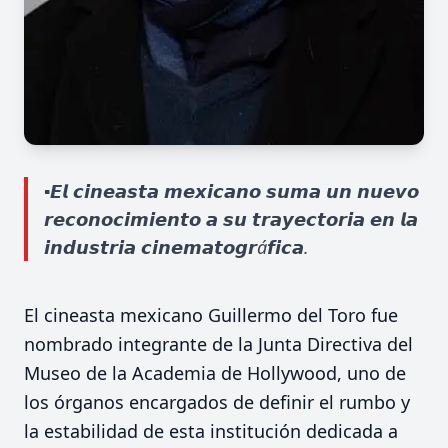
▪️𝙀𝙡 𝙘𝙞𝙣𝙚𝙖𝙨𝙩𝙖 𝙢𝙚𝙭𝙞𝙘𝙖𝙣𝙤 𝙨𝙪𝙢𝙖 𝙪𝙣 𝙣𝙪𝙚𝙫𝙤
𝙧𝙚𝙘𝙤𝙣𝙤𝙘𝙞𝙢𝙞𝙚𝙣𝙩𝙤 𝙖 𝙨𝙪 𝙩𝙧𝙖𝙮𝙚𝙘𝙩𝙤𝙧𝙞𝙖 𝙚𝙣 𝙡𝙖
𝙞𝙣𝙙𝙪𝙨𝙩𝙧𝙞𝙖 𝙘𝙞𝙣𝙚𝙢𝙖𝙩𝙤𝙜𝙧á𝙛𝙞𝙘𝙖.
El cineasta mexicano Guillermo del Toro fue
nombrado integrante de la Junta Directiva del
Museo de la Academia de Hollywood, uno de
los órganos encargados de definir el rumbo y
la estabilidad de esta institución dedicada a