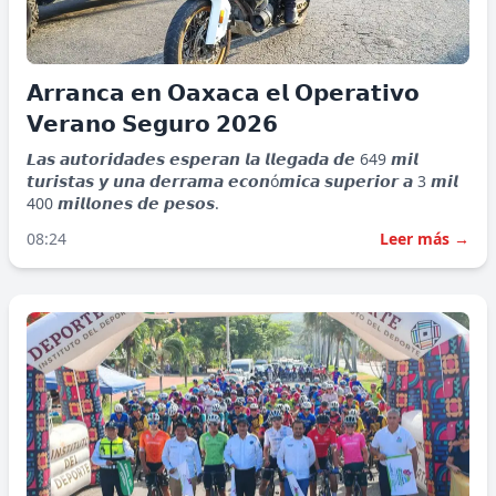
𝗔𝗿𝗿𝗮𝗻𝗰𝗮 𝗲𝗻 𝗢𝗮𝘅𝗮𝗰𝗮 𝗲𝗹 𝗢𝗽𝗲𝗿𝗮𝘁𝗶𝘃𝗼
𝗩𝗲𝗿𝗮𝗻𝗼 𝗦𝗲𝗴𝘂𝗿𝗼 𝟮𝟬𝟮𝟲
𝙇𝙖𝙨 𝙖𝙪𝙩𝙤𝙧𝙞𝙙𝙖𝙙𝙚𝙨 𝙚𝙨𝙥𝙚𝙧𝙖𝙣 𝙡𝙖 𝙡𝙡𝙚𝙜𝙖𝙙𝙖 𝙙𝙚 649 𝙢𝙞𝙡
𝙩𝙪𝙧𝙞𝙨𝙩𝙖𝙨 𝙮 𝙪𝙣𝙖 𝙙𝙚𝙧𝙧𝙖𝙢𝙖 𝙚𝙘𝙤𝙣ó𝙢𝙞𝙘𝙖 𝙨𝙪𝙥𝙚𝙧𝙞𝙤𝙧 𝙖 3 𝙢𝙞𝙡
400 𝙢𝙞𝙡𝙡𝙤𝙣𝙚𝙨 𝙙𝙚 𝙥𝙚𝙨𝙤𝙨.
08:24
Leer más →