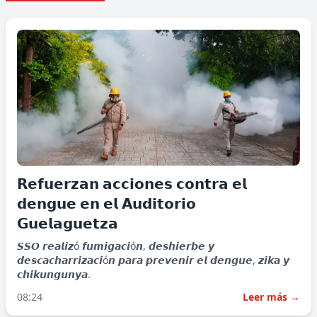
𝗥𝗲𝗳𝘂𝗲𝗿𝘇𝗮𝗻 𝗮𝗰𝗰𝗶𝗼𝗻𝗲𝘀 𝗰𝗼𝗻𝘁𝗿𝗮 𝗲𝗹
𝗱𝗲𝗻𝗴𝘂𝗲 𝗲𝗻 𝗲𝗹 𝗔𝘂𝗱𝗶𝘁𝗼𝗿𝗶𝗼
𝗚𝘂𝗲𝗹𝗮𝗴𝘂𝗲𝘁𝘇𝗮
𝙎𝙎𝙊 𝙧𝙚𝙖𝙡𝙞𝙯ó 𝙛𝙪𝙢𝙞𝙜𝙖𝙘𝙞ó𝙣, 𝙙𝙚𝙨𝙝𝙞𝙚𝙧𝙗𝙚 𝙮
𝙙𝙚𝙨𝙘𝙖𝙘𝙝𝙖𝙧𝙧𝙞𝙯𝙖𝙘𝙞ó𝙣 𝙥𝙖𝙧𝙖 𝙥𝙧𝙚𝙫𝙚𝙣𝙞𝙧 𝙚𝙡 𝙙𝙚𝙣𝙜𝙪𝙚, 𝙯𝙞𝙠𝙖 𝙮
𝙘𝙝𝙞𝙠𝙪𝙣𝙜𝙪𝙣𝙮𝙖.
08:24
Leer más →