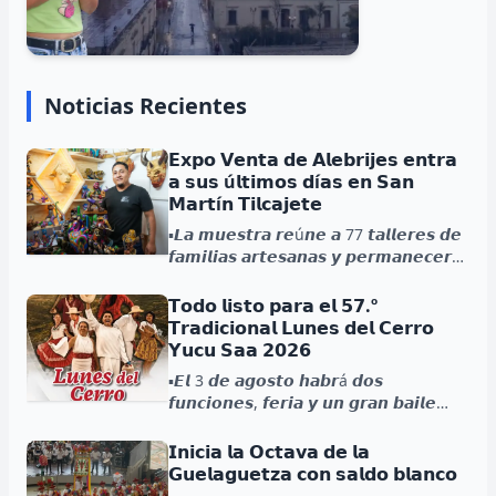
Noticias Recientes
𝗘𝘅𝗽𝗼 𝗩𝗲𝗻𝘁𝗮 𝗱𝗲 𝗔𝗹𝗲𝗯𝗿𝗶𝗷𝗲𝘀 𝗲𝗻𝘁𝗿𝗮
𝗮 𝘀𝘂𝘀 ú𝗹𝘁𝗶𝗺𝗼𝘀 𝗱í𝗮𝘀 𝗲𝗻 𝗦𝗮𝗻
𝗠𝗮𝗿𝘁í𝗻 𝗧𝗶𝗹𝗰𝗮𝗷𝗲𝘁𝗲
▪️𝙇𝙖 𝙢𝙪𝙚𝙨𝙩𝙧𝙖 𝙧𝙚ú𝙣𝙚 𝙖 77 𝙩𝙖𝙡𝙡𝙚𝙧𝙚𝙨 𝙙𝙚
𝙛𝙖𝙢𝙞𝙡𝙞𝙖𝙨 𝙖𝙧𝙩𝙚𝙨𝙖𝙣𝙖𝙨 𝙮 𝙥𝙚𝙧𝙢𝙖𝙣𝙚𝙘𝙚𝙧á
𝙖𝙗𝙞𝙚𝙧𝙩𝙖 𝙝𝙖𝙨𝙩𝙖 𝙚𝙡 2 𝙙𝙚 𝙖𝙜𝙤𝙨𝙩𝙤....
𝗧𝗼𝗱𝗼 𝗹𝗶𝘀𝘁𝗼 𝗽𝗮𝗿𝗮 𝗲𝗹 𝟱𝟳.º
𝗧𝗿𝗮𝗱𝗶𝗰𝗶𝗼𝗻𝗮𝗹 𝗟𝘂𝗻𝗲𝘀 𝗱𝗲𝗹 𝗖𝗲𝗿𝗿𝗼
𝗬𝘂𝗰𝘂 𝗦𝗮𝗮 𝟮𝟬𝟮𝟲
▪️𝙀𝙡 3 𝙙𝙚 𝙖𝙜𝙤𝙨𝙩𝙤 𝙝𝙖𝙗𝙧á 𝙙𝙤𝙨
𝙛𝙪𝙣𝙘𝙞𝙤𝙣𝙚𝙨, 𝙛𝙚𝙧𝙞𝙖 𝙮 𝙪𝙣 𝙜𝙧𝙖𝙣 𝙗𝙖𝙞𝙡𝙚
𝙜𝙧𝙖𝙩𝙪𝙞𝙩𝙤....
𝗜𝗻𝗶𝗰𝗶𝗮 𝗹𝗮 𝗢𝗰𝘁𝗮𝘃𝗮 𝗱𝗲 𝗹𝗮
𝗚𝘂𝗲𝗹𝗮𝗴𝘂𝗲𝘁𝘇𝗮 𝗰𝗼𝗻 𝘀𝗮𝗹𝗱𝗼 𝗯𝗹𝗮𝗻𝗰𝗼