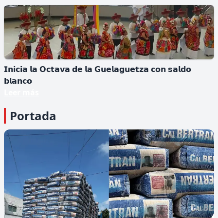
𝗜𝗱𝗲𝗻𝘁𝗶𝗳𝗶𝗰𝗮𝗻 𝗻𝘂𝗲𝘃𝗮 𝗲𝘀𝗽𝗲𝗰𝗶𝗲 𝗱𝗲 𝗺𝗼𝗻𝗼
𝗲𝗻 Á𝗳𝗿𝗶𝗰𝗮
▪️𝙀𝙡 𝙥𝙧𝙞𝙢𝙖𝙩𝙚 𝙛𝙪𝙚 𝙙𝙚𝙨𝙘𝙪𝙗𝙞𝙚𝙧𝙩𝙤 𝙚𝙣 𝙡𝙖 𝙍𝙚𝙥ú𝙗𝙡𝙞𝙘𝙖
𝘿𝙚𝙢𝙤𝙘𝙧á𝙩𝙞𝙘𝙖 𝙙𝙚𝙡 𝘾𝙤𝙣𝙜𝙤....
𝗜𝗻𝗶𝗰𝗶𝗮 𝗹𝗮 𝗢𝗰𝘁𝗮𝘃𝗮 𝗱𝗲 𝗹𝗮 𝗚𝘂𝗲𝗹𝗮𝗴𝘂𝗲𝘁𝘇𝗮 𝗰𝗼𝗻 𝘀𝗮𝗹𝗱𝗼
𝗯𝗹𝗮𝗻𝗰𝗼
Leer más
Portada