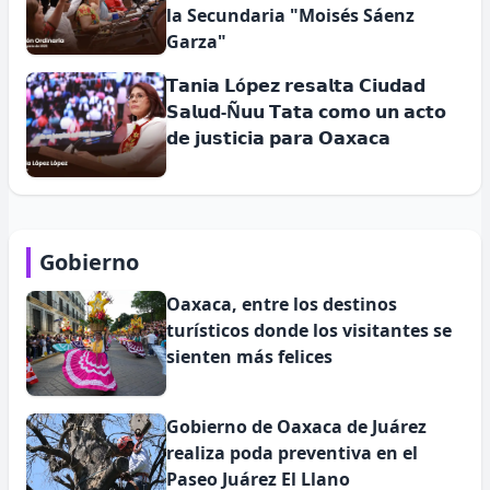
la Secundaria "Moisés Sáenz
Garza"
𝗧𝗮𝗻𝗶𝗮 𝗟ó𝗽𝗲𝘇 𝗿𝗲𝘀𝗮𝗹𝘁𝗮 𝗖𝗶𝘂𝗱𝗮𝗱
𝗦𝗮𝗹𝘂𝗱-Ñ𝘂𝘂 𝗧𝗮𝘁𝗮 𝗰𝗼𝗺𝗼 𝘂𝗻 𝗮𝗰𝘁𝗼
𝗱𝗲 𝗷𝘂𝘀𝘁𝗶𝗰𝗶𝗮 𝗽𝗮𝗿𝗮 𝗢𝗮𝘅𝗮𝗰𝗮
Gobierno
Oaxaca, entre los destinos
turísticos donde los visitantes se
sienten más felices
Gobierno de Oaxaca de Juárez
realiza poda preventiva en el
Paseo Juárez El Llano