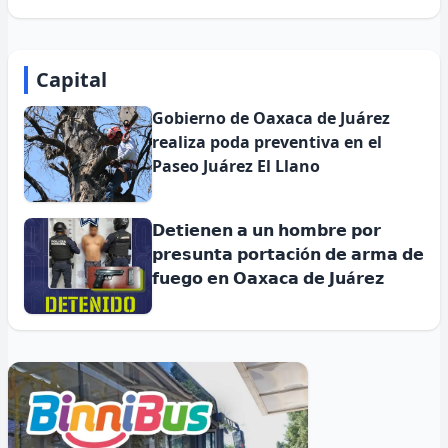
Capital
Gobierno de Oaxaca de Juárez
realiza poda preventiva en el
Paseo Juárez El Llano
𝗗𝗲𝘁𝗶𝗲𝗻𝗲𝗻 𝗮 𝘂𝗻 𝗵𝗼𝗺𝗯𝗿𝗲 𝗽𝗼𝗿
𝗽𝗿𝗲𝘀𝘂𝗻𝘁𝗮 𝗽𝗼𝗿𝘁𝗮𝗰𝗶ó𝗻 𝗱𝗲 𝗮𝗿𝗺𝗮 𝗱𝗲
𝗳𝘂𝗲𝗴𝗼 𝗲𝗻 𝗢𝗮𝘅𝗮𝗰𝗮 𝗱𝗲 𝗝𝘂á𝗿𝗲𝘇