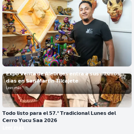
𝗲𝗹 𝘁𝗲𝗺𝗯𝗹𝗼𝗿 𝗽𝗼𝗿 𝗣𝗮𝗿𝗸𝗶𝗻𝘀𝗼𝗻 𝘀𝗶𝗻 𝗰𝗶𝗿𝘂𝗴í𝗮
▪️𝙇𝙖 𝙩𝙚𝙘𝙣𝙤𝙡𝙤𝙜í𝙖 𝙮𝙖 𝙨𝙚 𝙖𝙥𝙡𝙞𝙘𝙖 𝙚𝙣 𝙈é𝙭𝙞𝙘𝙤 𝙥𝙖𝙧𝙖
𝙥𝙖𝙘𝙞𝙚𝙣𝙩𝙚𝙨 𝙨𝙚𝙡𝙚𝙘𝙘𝙞𝙤𝙣𝙖𝙙𝙤𝙨. ...
𝗘𝘅𝗽𝗼 𝗩𝗲𝗻𝘁𝗮 𝗱𝗲 𝗔𝗹𝗲𝗯𝗿𝗶𝗷𝗲𝘀 𝗲𝗻𝘁𝗿𝗮 𝗮 𝘀𝘂𝘀 ú𝗹𝘁𝗶𝗺𝗼𝘀
𝗱í𝗮𝘀 𝗲𝗻 𝗦𝗮𝗻 𝗠𝗮𝗿𝘁í𝗻 𝗧𝗶𝗹𝗰𝗮𝗷𝗲𝘁𝗲
Leer más
𝗧𝗼𝗱𝗼 𝗹𝗶𝘀𝘁𝗼 𝗽𝗮𝗿𝗮 𝗲𝗹 𝟱𝟳.º 𝗧𝗿𝗮𝗱𝗶𝗰𝗶𝗼𝗻𝗮𝗹 𝗟𝘂𝗻𝗲𝘀 𝗱𝗲𝗹
𝗖𝗲𝗿𝗿𝗼 𝗬𝘂𝗰𝘂 𝗦𝗮𝗮 𝟮𝟬𝟮𝟲
Leer más