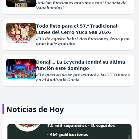
▪️𝙄𝙣𝙞𝙘𝙞𝙖𝙣 𝙛𝙪𝙣𝙘𝙞𝙤𝙣𝙚𝙨 𝙜𝙧𝙖𝙩𝙪𝙞𝙩𝙖𝙨 𝙘𝙤𝙣 "𝙀𝙨𝙘𝙪𝙚𝙡𝙖 𝙙𝙚
𝙑𝙖𝙜𝙖𝙗𝙪𝙣𝙙𝙤𝙨"....
𝗧𝗼𝗱𝗼 𝗹𝗶𝘀𝘁𝗼 𝗽𝗮𝗿𝗮 𝗲𝗹 𝟱𝟳.º 𝗧𝗿𝗮𝗱𝗶𝗰𝗶𝗼𝗻𝗮𝗹
𝗟𝘂𝗻𝗲𝘀 𝗱𝗲𝗹 𝗖𝗲𝗿𝗿𝗼 𝗬𝘂𝗰𝘂 𝗦𝗮𝗮 𝟮𝟬𝟮𝟲
▪️𝙀𝙡 3 𝙙𝙚 𝙖𝙜𝙤𝙨𝙩𝙤 𝙝𝙖𝙗𝙧á 𝙙𝙤𝙨 𝙛𝙪𝙣𝙘𝙞𝙤𝙣𝙚𝙨, 𝙛𝙚𝙧𝙞𝙖 𝙮 𝙪𝙣
𝗡𝗶𝗰𝗼𝗹á𝘀 𝗠𝗮𝗱𝘂𝗿𝗼 𝘆 𝗖𝗶𝗹𝗶𝗮 𝗙𝗹𝗼𝗿𝗲𝘀
𝙜𝙧𝙖𝙣 𝙗𝙖𝙞𝙡𝙚 𝙜𝙧𝙖𝙩𝙪𝙞𝙩𝙤....
𝗰𝗼𝗺𝗽𝗮𝗿𝗲𝗰𝗲𝗿á𝗻 𝗲𝘀𝘁𝗲 𝗺𝗶é𝗿𝗰𝗼𝗹𝗲𝘀 𝗮𝗻𝘁𝗲
𝘂𝗻 𝘁𝗿𝗶𝗯𝘂𝗻𝗮𝗹 𝗳𝗲𝗱𝗲𝗿𝗮𝗹 𝗱𝗲 𝗡𝘂𝗲𝘃𝗮 𝗬𝗼𝗿𝗸
𝗗𝗼𝗻𝗮𝗷í… 𝗟𝗮 𝗟𝗲𝘆𝗲𝗻𝗱𝗮 𝘁𝗲𝗻𝗱𝗿á 𝘀𝘂 ú𝗹𝘁𝗶𝗺𝗮
▪️𝙇𝙖 𝙖𝙪𝙙𝙞𝙚𝙣𝙘𝙞𝙖 𝙙𝙚 𝙨𝙚𝙜𝙪𝙞𝙢𝙞𝙚𝙣𝙩𝙤 𝙙𝙚𝙛𝙞𝙣𝙞𝙧á 𝙚𝙡
𝗳𝘂𝗻𝗰𝗶ó𝗻 𝗲𝘀𝘁𝗲 𝗱𝗼𝗺𝗶𝗻𝗴𝗼
𝙘𝙖𝙡𝙚𝙣𝙙𝙖𝙧𝙞𝙤 𝙥𝙧𝙚𝙫𝙞𝙤 𝙖𝙡 𝙚𝙫𝙚𝙣𝙩𝙪𝙖𝙡 𝙟𝙪𝙞𝙘𝙞𝙤....
▪️𝙀𝙡 𝙚𝙨𝙥𝙚𝙘𝙩á𝙘𝙪𝙡𝙤 𝙨𝙚 𝙥𝙧𝙚𝙨𝙚𝙣𝙩𝙖𝙧á 𝙖 𝙡𝙖𝙨 20:00 𝙝𝙤𝙧𝙖𝙨
𝙚𝙣 𝙚𝙡 𝘼𝙪𝙙𝙞𝙩𝙤𝙧𝙞𝙤 𝙂𝙪𝙚𝙡𝙖...
𝗔𝗹𝗮𝗺𝗲𝗱𝗮 𝗱𝗲 𝗟𝗲ó𝗻 𝘀𝗲𝗿á 𝘀𝗲𝗱𝗲 𝗱𝗲 𝗹𝗮
𝗽𝗿𝗶𝗺𝗲𝗿𝗮 𝗽𝗿𝗲𝘀𝗲𝗻𝘁𝗮𝗰𝗶ó𝗻 𝗱𝗲 𝗹𝗮𝘀
Noticias de Hoy
𝗘𝘅𝗽𝗿𝗲𝘀𝗶𝗼𝗻𝗲𝘀 𝗔𝗿𝘁í𝘀𝘁𝗶𝗰𝗮𝘀 𝘆 𝗖𝘂𝗹𝘁𝘂𝗿𝗮𝗹𝗲𝘀
▪️𝙊𝙘𝙝𝙤 𝙙𝙚𝙡𝙚𝙜𝙖𝙘𝙞𝙤𝙣𝙚𝙨 𝙦𝙪𝙚 𝙣𝙤 𝙥𝙖𝙧𝙩𝙞𝙘𝙞𝙥𝙖𝙧𝙤𝙣 𝙚𝙣 𝙡𝙖
𝙂𝙪𝙚𝙡𝙖𝙜𝙪𝙚𝙩𝙯𝙖 𝙨𝙚 𝙥𝙧𝙚𝙨𝙚𝙣𝙩𝙖𝙧...