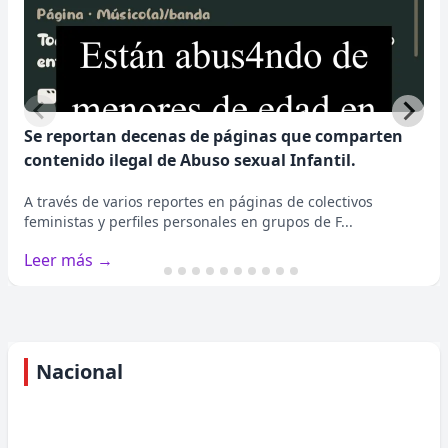
Se reportan decenas de páginas que comparten
contenido ilegal de Abuso sexual Infantil.
𝗗𝗶𝘀𝗻𝗲𝘆+ 𝗮𝗻𝘂𝗻𝗰𝗶𝗮 𝗲𝗹 𝗴𝗿𝗮𝗻 𝗿𝗲𝗴𝗿𝗲𝘀𝗼 𝗱𝗲
A través de varios reportes en páginas de colectivos
"𝗦𝗼𝘆 𝗟𝘂𝗻𝗮" 𝗰𝗼𝗻 𝘂𝗻𝗮 𝗻𝘂𝗲𝘃𝗮
feministas y perfiles personales en grupos de F...
𝘁𝗲𝗺𝗽𝗼𝗿𝗮𝗱𝗮
Leer más →
▪️𝙆𝙖𝙧𝙤𝙡 𝙎𝙚𝙫𝙞𝙡𝙡𝙖, 𝙈𝙞𝙘𝙝𝙖𝙚𝙡 𝙍𝙤𝙣𝙙𝙖 𝙮 𝙍𝙪𝙜𝙜𝙚𝙧𝙤
𝙋𝙖𝙨𝙦𝙪𝙖𝙧𝙚𝙡𝙡𝙞 𝙫𝙪𝙚𝙡𝙫𝙚𝙣 𝙥𝙖𝙧𝙖 𝙙𝙖𝙧 𝙘𝙤𝙣𝙩𝙞𝙣𝙪𝙞𝙙𝙖𝙙 𝙖 𝙡𝙖
𝙝𝙞𝙨𝙩𝙤𝙧𝙞𝙖....
Nacional