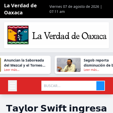
La Verdad de
Viernes 07 de agosto de 2026 |
Oaxaca
07:11 am
Anuncian la Saboreada
Segob reporta
del Mezcal y el Torneo
disminución de b
Leer más...
Leer más...
Internacional del Pez
en Oaxaca durant
Vela en Huatulco
☰
𝗧𝗮𝘆𝗹𝗼𝗿 𝗦𝘄𝗶𝗳𝘁 𝗶𝗻𝗴𝗿𝗲𝘀𝗮