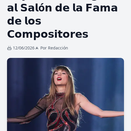
𝗮𝗹 𝗦𝗮𝗹ó𝗻 𝗱𝗲 𝗹𝗮 𝗙𝗮𝗺𝗮
𝗱𝗲 𝗹𝗼𝘀
𝗖𝗼𝗺𝗽𝗼𝘀𝗶𝘁𝗼𝗿𝗲𝘀
12/06/2026
Por Redacción