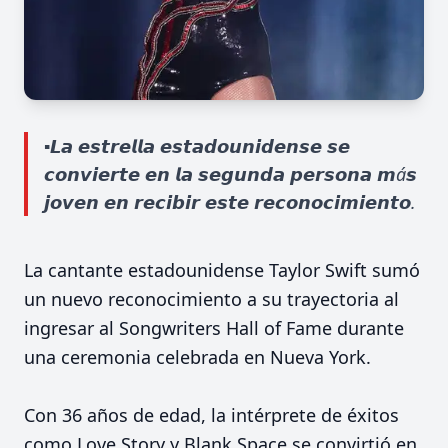
▪️𝙇𝙖 𝙚𝙨𝙩𝙧𝙚𝙡𝙡𝙖 𝙚𝙨𝙩𝙖𝙙𝙤𝙪𝙣𝙞𝙙𝙚𝙣𝙨𝙚 𝙨𝙚
𝙘𝙤𝙣𝙫𝙞𝙚𝙧𝙩𝙚 𝙚𝙣 𝙡𝙖 𝙨𝙚𝙜𝙪𝙣𝙙𝙖 𝙥𝙚𝙧𝙨𝙤𝙣𝙖 𝙢á𝙨
𝙟𝙤𝙫𝙚𝙣 𝙚𝙣 𝙧𝙚𝙘𝙞𝙗𝙞𝙧 𝙚𝙨𝙩𝙚 𝙧𝙚𝙘𝙤𝙣𝙤𝙘𝙞𝙢𝙞𝙚𝙣𝙩𝙤.
La cantante estadounidense Taylor Swift sumó
un nuevo reconocimiento a su trayectoria al
ingresar al Songwriters Hall of Fame durante
una ceremonia celebrada en Nueva York.
Con 36 años de edad, la intérprete de éxitos
como Love Story y Blank Space se convirtió en