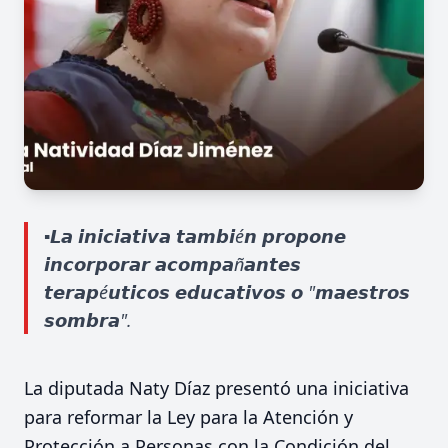
▪️𝙇𝙖 𝙞𝙣𝙞𝙘𝙞𝙖𝙩𝙞𝙫𝙖 𝙩𝙖𝙢𝙗𝙞é𝙣 𝙥𝙧𝙤𝙥𝙤𝙣𝙚
𝙞𝙣𝙘𝙤𝙧𝙥𝙤𝙧𝙖𝙧 𝙖𝙘𝙤𝙢𝙥𝙖ñ𝙖𝙣𝙩𝙚𝙨
𝙩𝙚𝙧𝙖𝙥é𝙪𝙩𝙞𝙘𝙤𝙨 𝙚𝙙𝙪𝙘𝙖𝙩𝙞𝙫𝙤𝙨 𝙤 "𝙢𝙖𝙚𝙨𝙩𝙧𝙤𝙨
𝙨𝙤𝙢𝙗𝙧𝙖".
La diputada Naty Díaz presentó una iniciativa
para reformar la Ley para la Atención y
Protección a Personas con la Condición del