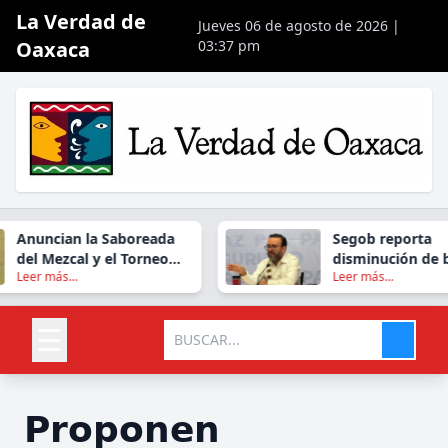
La Verdad de
Jueves 06 de agosto de 2026 |
Oaxaca
03:37 pm
Anuncian la Saboreada
Segob reporta
del Mezcal y el Torneo
disminución de b
Leer más...
Leer más...
Internacional del Pez
en Oaxaca durant
Vela en Huatulco
☰
𝗣𝗿𝗼𝗽𝗼𝗻𝗲𝗻