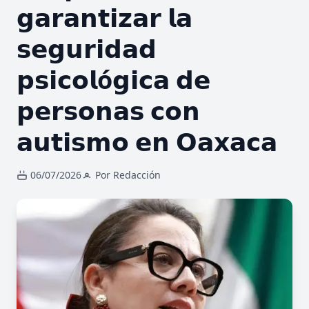
𝗴𝗮𝗿𝗮𝗻𝘁𝗶𝘇𝗮𝗿 𝗹𝗮
𝘀𝗲𝗴𝘂𝗿𝗶𝗱𝗮𝗱
𝗽𝘀𝗶𝗰𝗼𝗹ó𝗴𝗶𝗰𝗮 𝗱𝗲
𝗽𝗲𝗿𝘀𝗼𝗻𝗮𝘀 𝗰𝗼𝗻
𝗮𝘂𝘁𝗶𝘀𝗺𝗼 𝗲𝗻 𝗢𝗮𝘅𝗮𝗰𝗮
06/07/2026
Por Redacción