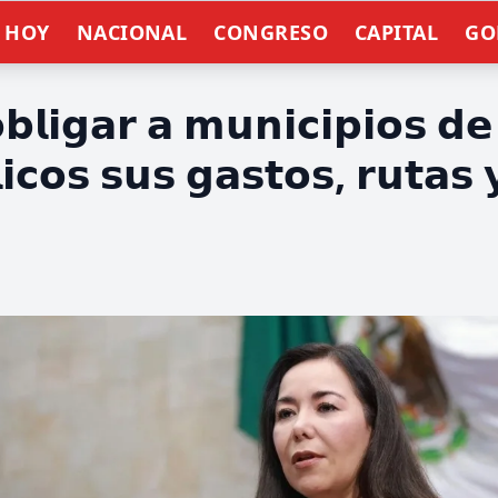
E HOY
NACIONAL
CONGRESO
CAPITAL
GO
𝗯𝗹𝗶𝗴𝗮𝗿 𝗮 𝗺𝘂𝗻𝗶𝗰𝗶𝗽𝗶𝗼𝘀 𝗱
𝗰𝗼𝘀 𝘀𝘂𝘀 𝗴𝗮𝘀𝘁𝗼𝘀, 𝗿𝘂𝘁𝗮𝘀 
n