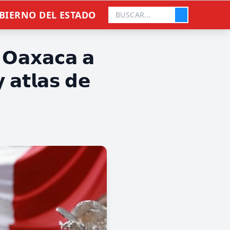
BIERNO DEL ESTADO
 𝗢𝗮𝘅𝗮𝗰𝗮 𝗮
 𝗮𝘁𝗹𝗮𝘀 𝗱𝗲