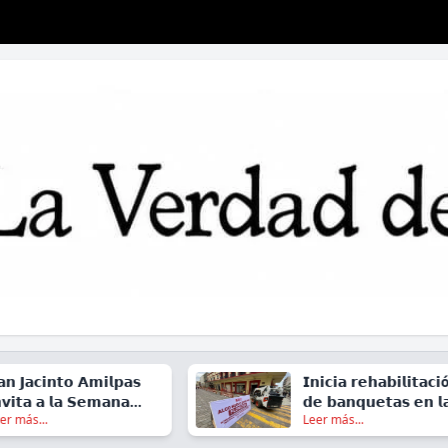
𝗶𝗻𝘁𝗼 𝗔𝗺𝗶𝗹𝗽𝗮𝘀
𝗜𝗻𝗶𝗰𝗶𝗮 𝗿𝗲𝗵𝗮𝗯𝗶𝗹𝗶𝘁𝗮𝗰𝗶ó𝗻
 𝗮 𝗹𝗮 𝗦𝗲𝗺𝗮𝗻𝗮
𝗱𝗲 𝗯𝗮𝗻𝗾𝘂𝗲𝘁𝗮𝘀 𝗲𝗻 𝗹𝗮
..
Leer más...
𝗶𝘃𝗮 𝟮𝟬𝟮𝟲
𝗰𝗮𝗹𝗹𝗲 𝗱𝗲 𝗚𝘂𝗲𝗿𝗿𝗲𝗿𝗼, 𝗲𝗻
𝗲𝗹 𝗖𝗲𝗻𝘁𝗿𝗼 𝗱𝗲 𝗢𝗮𝘅𝗮𝗰𝗮