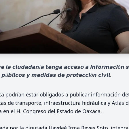
𝙚 𝙡𝙖 𝙘𝙞𝙪𝙙𝙖𝙙𝙖𝙣í𝙖 𝙩𝙚𝙣𝙜𝙖 𝙖𝙘𝙘𝙚𝙨𝙤 𝙖 𝙞𝙣𝙛𝙤𝙧𝙢𝙖𝙘𝙞ó𝙣 𝙨
𝙨 𝙥ú𝙗𝙡𝙞𝙘𝙤𝙨 𝙮 𝙢𝙚𝙙𝙞𝙙𝙖𝙨 𝙙𝙚 𝙥𝙧𝙤𝙩𝙚𝙘𝙘𝙞ó𝙣 𝙘𝙞𝙫𝙞𝙡.
a podrían estar obligados a publicar información de
tas de transporte, infraestructura hidráulica y Atlas
a en el H. Congreso del Estado de Oaxaca.
ada por la diputada Haydeé Irma Reyes Soto, integra