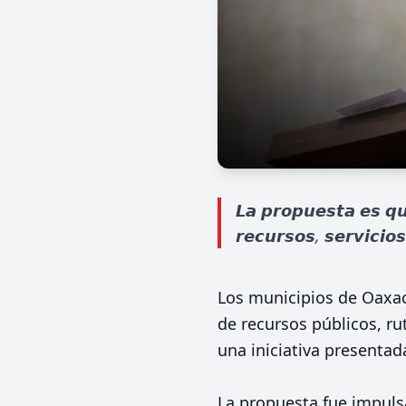
𝙇𝙖 𝙥𝙧𝙤𝙥𝙪𝙚𝙨𝙩𝙖 𝙚𝙨 𝙦𝙪
𝙧𝙚𝙘𝙪𝙧𝙨𝙤𝙨, 𝙨𝙚𝙧𝙫𝙞𝙘𝙞𝙤
Los municipios de Oaxac
de recursos públicos, ru
una iniciativa presentad
La propuesta fue impuls