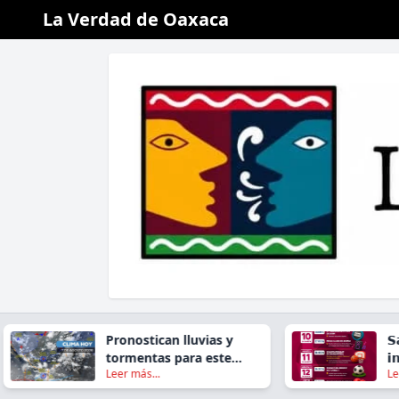
La Verdad de Oaxaca
Pronostican lluvias y
𝗦𝗮𝗻 𝗝𝗮
tormentas para este
𝗶𝗻𝘃𝗶𝘁𝗮
Leer más...
Leer más.
viernes en gran parte de
𝗗𝗲𝗽𝗼𝗿
Oaxaca