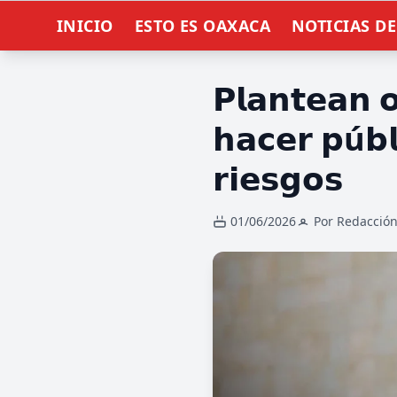
INICIO
ESTO ES OAXACA
NOTICIAS D
𝗣𝗹𝗮𝗻𝘁𝗲𝗮𝗻 
𝗵𝗮𝗰𝗲𝗿 𝗽ú𝗯𝗹
𝗿𝗶𝗲𝘀𝗴𝗼𝘀
01/06/2026
Por Redacció