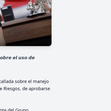
𝙤𝙗𝙧𝙚 𝙚𝙡 𝙪𝙨𝙤 𝙙𝙚
tallada sobre el manejo
 de Riesgos, de aprobarse
nte del Grupo