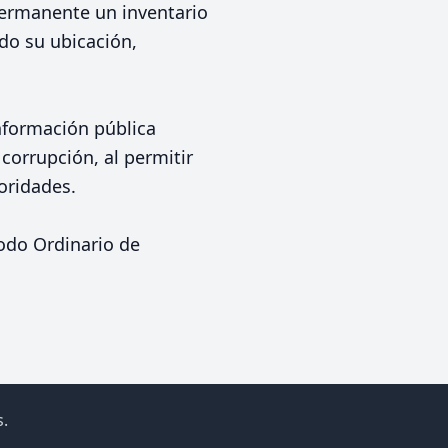
permanente un inventario
ndo su ubicación,
información pública
corrupción, al permitir
oridades.
iodo Ordinario de
.