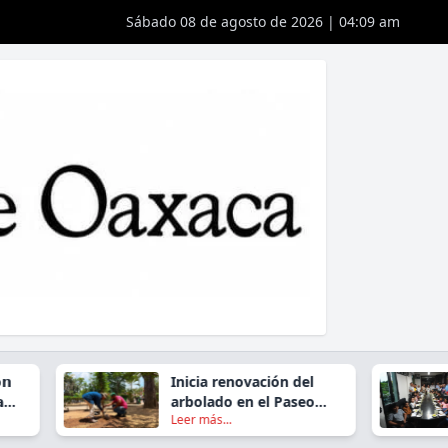
Sábado 08 de agosto de 2026 | 04:09 am
Inicia renovación del
arbolado en el Paseo
Leer más...
Juárez El Llano