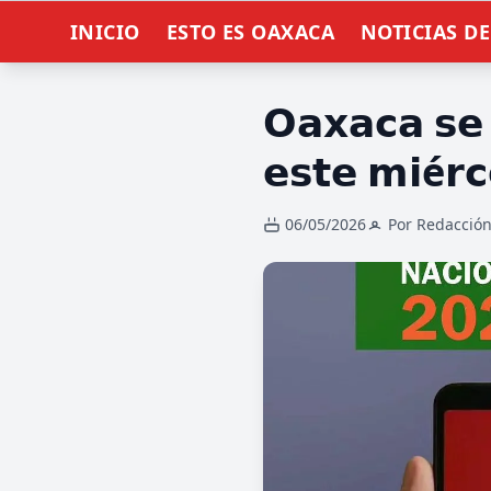
INICIO
ESTO ES OAXACA
NOTICIAS D
𝗢𝗮𝘅𝗮𝗰𝗮 𝘀𝗲 
𝗲𝘀𝘁𝗲 𝗺𝗶é𝗿𝗰
06/05/2026
Por Redacció