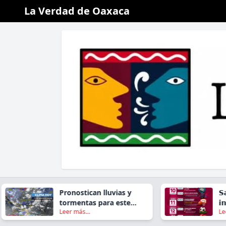
La Verdad de Oaxaca
Pronostican lluvias y
𝗦𝗮𝗻 𝗝𝗮𝗰
tormentas para este
𝗶𝗻𝘃𝗶𝘁𝗮 
Leer más...
Leer más...
viernes en gran parte de
𝗗𝗲𝗽𝗼𝗿𝘁𝗶
Oaxaca