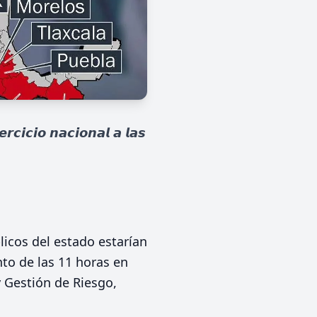
𝙘𝙞𝙘𝙞𝙤 𝙣𝙖𝙘𝙞𝙤𝙣𝙖𝙡 𝙖 𝙡𝙖𝙨
icos del estado estarían
to de las 11 horas en
y Gestión de Riesgo,