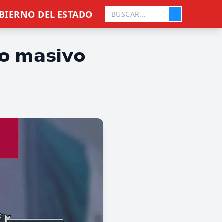
𝗲
BIERNO DEL ESTADO
𝗼 𝗺𝗮𝘀𝗶𝘃𝗼