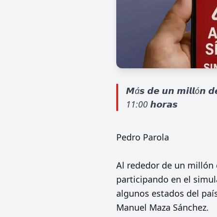
𝙈á𝙨 𝙙𝙚 𝙪𝙣 𝙢𝙞𝙡𝙡ó𝙣 𝙙𝙚 
11:00 𝙝𝙤𝙧𝙖𝙨
Pedro Parola
Al rededor de un millón
participando en el simul
algunos estados del país
Manuel Maza Sánchez.