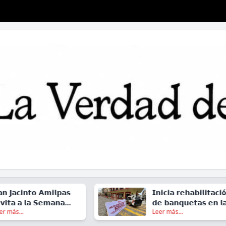
𝗻𝘁𝗼 𝗔𝗺𝗶𝗹𝗽𝗮𝘀
𝗜𝗻𝗶𝗰𝗶𝗮 𝗿𝗲𝗵𝗮𝗯𝗶𝗹𝗶𝘁𝗮𝗰𝗶ó𝗻
 𝗹𝗮 𝗦𝗲𝗺𝗮𝗻𝗮
𝗱𝗲 𝗯𝗮𝗻𝗾𝘂𝗲𝘁𝗮𝘀 𝗲𝗻 𝗹𝗮
Leer más...
𝘃𝗮 𝟮𝟬𝟮𝟲
𝗰𝗮𝗹𝗹𝗲 𝗱𝗲 𝗚𝘂𝗲𝗿𝗿𝗲𝗿𝗼, 𝗲𝗻
𝗲𝗹 𝗖𝗲𝗻𝘁𝗿𝗼 𝗱𝗲 𝗢𝗮𝘅𝗮𝗰𝗮