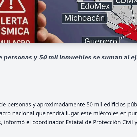
𝙥𝙚𝙧𝙨𝙤𝙣𝙖𝙨 𝙮 𝟱𝟬 𝙢𝙞𝙡 𝙞𝙣𝙢𝙪𝙚𝙗𝙡𝙚𝙨 𝙨𝙚 𝙨𝙪𝙢𝙖𝙣 𝙖𝙡 𝙚𝙟𝙚𝙧
 de personas y aproximadamente 50 mil edificios públ
acro nacional que tendrá lugar este miércoles en pun
, informó el coordinador Estatal de Protección Civil 