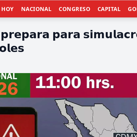
E HOY
NACIONAL
CONGRESO
CAPITAL
GO
𝗽𝗿𝗲𝗽𝗮𝗿𝗮 𝗽𝗮𝗿𝗮 𝘀𝗶𝗺𝘂𝗹𝗮𝗰
𝗼𝗹𝗲𝘀
n