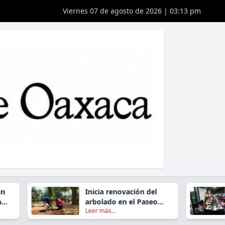
Viernes 07 de agosto de 2026 | 03:13 pm
Inicia renovación del
𝗔
arbolado en el Paseo
𝗖
Leer más...
Le
Juárez El Llano
𝗫
𝗳