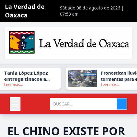
La Verdad de
Sábado 08 de agosto de 2026 |
Oaxaca
07:53 am
𝗧𝗮𝗻𝗶𝗮 𝗟ó𝗽𝗲𝘇 𝗟ó𝗽𝗲𝘇
Pronostican lluvia
𝗲𝗻𝘁𝗿𝗲𝗴𝗮 𝘁𝗶𝗻𝗮𝗰𝗼𝘀 𝗮
tormentas para e
Leer más...
Leer más...
𝗳𝗮𝗺𝗶𝗹𝗶𝗮𝘀 𝗱𝗲
viernes en gran p
𝗫𝗼𝘅𝗼𝗰𝗼𝘁𝗹á𝗻
Oaxaca
☰
EL CHINO EXISTE POR