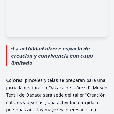
▪️𝙇𝙖 𝙖𝙘𝙩𝙞𝙫𝙞𝙙𝙖𝙙 𝙤𝙛𝙧𝙚𝙘𝙚 𝙚𝙨𝙥𝙖𝙘𝙞𝙤 𝙙𝙚
𝙘𝙧𝙚𝙖𝙘𝙞ó𝙣 𝙮 𝙘𝙤𝙣𝙫𝙞𝙫𝙚𝙣𝙘𝙞𝙖 𝙘𝙤𝙣 𝙘𝙪𝙥𝙤
𝙡𝙞𝙢𝙞𝙩𝙖𝙙𝙤
Colores, pinceles y telas se preparan para una
jornada distinta en Oaxaca de Juárez. El Museo
Textil de Oaxaca será sede del taller “Creación,
colores y diseños”, una actividad dirigida a
personas adultas mayores interesadas en