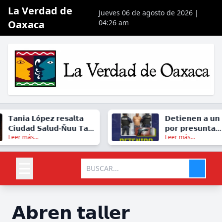
La Verdad de
Jueves 06 de agosto de 2026 |
Oaxaca
04:26 am
𝗧𝗮𝗻𝗶𝗮 𝗟ó𝗽𝗲𝘇 𝗿𝗲𝘀𝗮𝗹𝘁𝗮
𝗗𝗲𝘁𝗶𝗲𝗻𝗲𝗻 𝗮 𝘂𝗻
𝗖𝗶𝘂𝗱𝗮𝗱 𝗦𝗮𝗹𝘂𝗱-Ñ𝘂𝘂 𝗧𝗮𝘁𝗮
𝗽𝗼𝗿 𝗽𝗿𝗲𝘀𝘂𝗻𝘁𝗮
Leer más...
Leer más...
𝗰𝗼𝗺𝗼 𝘂𝗻 𝗮𝗰𝘁𝗼 𝗱𝗲
𝗽𝗼𝗿𝘁𝗮𝗰𝗶ó𝗻 𝗱𝗲 𝗮
𝗷𝘂𝘀𝘁𝗶𝗰𝗶𝗮 𝗽𝗮𝗿𝗮 𝗢𝗮𝘅𝗮𝗰𝗮
𝗳𝘂𝗲𝗴𝗼 𝗲𝗻 𝗢𝗮𝘅𝗮
𝗝𝘂á𝗿𝗲𝘇
☰
𝗔𝗯𝗿𝗲𝗻 𝘁𝗮𝗹𝗹𝗲𝗿