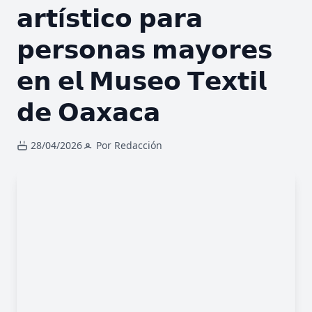
𝗮𝗿𝘁í𝘀𝘁𝗶𝗰𝗼 𝗽𝗮𝗿𝗮
𝗽𝗲𝗿𝘀𝗼𝗻𝗮𝘀 𝗺𝗮𝘆𝗼𝗿𝗲𝘀
𝗲𝗻 𝗲𝗹 𝗠𝘂𝘀𝗲𝗼 𝗧𝗲𝘅𝘁𝗶𝗹
𝗱𝗲 𝗢𝗮𝘅𝗮𝗰𝗮
28/04/2026
Por Redacción