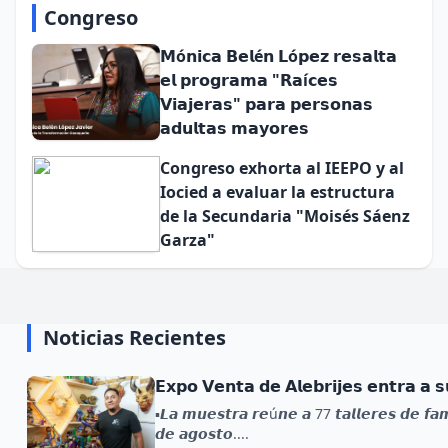
Congreso
𝗠ó𝗻𝗶𝗰𝗮 𝗕𝗲𝗹é𝗻 𝗟ó𝗽𝗲𝘇 𝗿𝗲𝘀𝗮𝗹𝘁𝗮
𝗲𝗹 𝗽𝗿𝗼𝗴𝗿𝗮𝗺𝗮 "𝗥𝗮í𝗰𝗲𝘀
𝗩𝗶𝗮𝗷𝗲𝗿𝗮𝘀" 𝗽𝗮𝗿𝗮 𝗽𝗲𝗿𝘀𝗼𝗻𝗮𝘀
𝗮𝗱𝘂𝗹𝘁𝗮𝘀 𝗺𝗮𝘆𝗼𝗿𝗲𝘀
Congreso exhorta al IEEPO y al
Iocied a evaluar la estructura
de la Secundaria "Moisés Sáenz
Garza"
Noticias Recientes
𝗘𝘅𝗽𝗼 𝗩𝗲𝗻𝘁𝗮 𝗱𝗲 𝗔𝗹𝗲𝗯𝗿𝗶𝗷𝗲𝘀 𝗲𝗻𝘁𝗿𝗮 𝗮 𝘀
▪️𝙇𝙖 𝙢𝙪𝙚𝙨𝙩𝙧𝙖 𝙧𝙚ú𝙣𝙚 𝙖 77 𝙩𝙖𝙡𝙡𝙚𝙧𝙚𝙨 𝙙𝙚 𝙛𝙖𝙢
𝙙𝙚 𝙖𝙜𝙤𝙨𝙩𝙤....