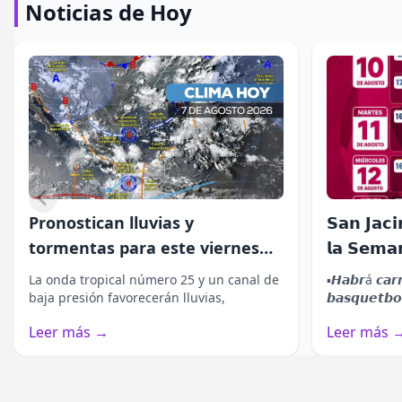
Noticias de Hoy
Pronostican lluvias y
𝗦𝗮𝗻 𝗝𝗮𝗰𝗶
tormentas para este viernes
𝗹𝗮 𝗦𝗲𝗺𝗮
𝗗𝗶𝘀𝗻𝗲𝘆+ 𝗮𝗻𝘂𝗻𝗰𝗶𝗮 𝗲𝗹 𝗴𝗿𝗮𝗻 𝗿𝗲𝗴𝗿𝗲𝘀𝗼 𝗱𝗲
en gran parte de Oaxaca
La onda tropical número 25 y un canal de
▪️𝙃𝙖𝙗𝙧á 𝙘𝙖𝙧
"𝗦𝗼𝘆 𝗟𝘂𝗻𝗮" 𝗰𝗼𝗻 𝘂𝗻𝗮 𝗻𝘂𝗲𝘃𝗮
baja presión favorecerán lluvias,
𝙗𝙖𝙨𝙦𝙪𝙚𝙩𝙗𝙤
𝘁𝗲𝗺𝗽𝗼𝗿𝗮𝗱𝗮
tormentas y rachas de vie...
13 𝙙𝙚 𝙖𝙜𝙤𝙨
Leer más →
Leer más 
▪️𝙆𝙖𝙧𝙤𝙡 𝙎𝙚𝙫𝙞𝙡𝙡𝙖, 𝙈𝙞𝙘𝙝𝙖𝙚𝙡 𝙍𝙤𝙣𝙙𝙖 𝙮 𝙍𝙪𝙜𝙜𝙚𝙧𝙤
𝙋𝙖𝙨𝙦𝙪𝙖𝙧𝙚𝙡𝙡𝙞 𝙫𝙪𝙚𝙡𝙫𝙚𝙣 𝙥𝙖𝙧𝙖 𝙙𝙖𝙧 𝙘𝙤𝙣𝙩𝙞𝙣𝙪𝙞𝙙𝙖𝙙 𝙖
𝙡𝙖 𝙝𝙞𝙨𝙩𝙤𝙧𝙞𝙖....