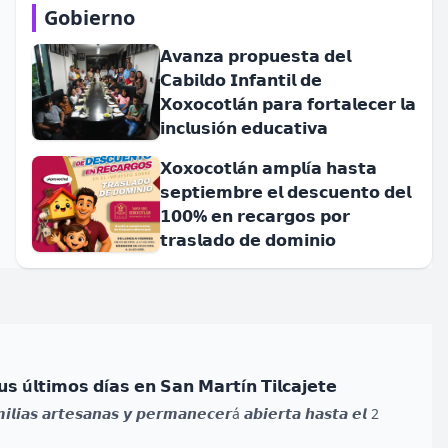
Gobierno
𝗔𝘃𝗮𝗻𝘇𝗮 𝗽𝗿𝗼𝗽𝘂𝗲𝘀𝘁𝗮 𝗱𝗲𝗹
𝗖𝗮𝗯𝗶𝗹𝗱𝗼 𝗜𝗻𝗳𝗮𝗻𝘁𝗶𝗹 𝗱𝗲
𝗫𝗼𝘅𝗼𝗰𝗼𝘁𝗹á𝗻 𝗽𝗮𝗿𝗮 𝗳𝗼𝗿𝘁𝗮𝗹𝗲𝗰𝗲𝗿 𝗹𝗮
𝗶𝗻𝗰𝗹𝘂𝘀𝗶ó𝗻 𝗲𝗱𝘂𝗰𝗮𝘁𝗶𝘃𝗮
𝗫𝗼𝘅𝗼𝗰𝗼𝘁𝗹á𝗻 𝗮𝗺𝗽𝗹í𝗮 𝗵𝗮𝘀𝘁𝗮
𝘀𝗲𝗽𝘁𝗶𝗲𝗺𝗯𝗿𝗲 𝗲𝗹 𝗱𝗲𝘀𝗰𝘂𝗲𝗻𝘁𝗼 𝗱𝗲𝗹
𝟭𝟬𝟬% 𝗲𝗻 𝗿𝗲𝗰𝗮𝗿𝗴𝗼𝘀 𝗽𝗼𝗿
𝘁𝗿𝗮𝘀𝗹𝗮𝗱𝗼 𝗱𝗲 𝗱𝗼𝗺𝗶𝗻𝗶𝗼
𝘂𝘀 ú𝗹𝘁𝗶𝗺𝗼𝘀 𝗱í𝗮𝘀 𝗲𝗻 𝗦𝗮𝗻 𝗠𝗮𝗿𝘁í𝗻 𝗧𝗶𝗹𝗰𝗮𝗷𝗲𝘁𝗲
𝙞𝙡𝙞𝙖𝙨 𝙖𝙧𝙩𝙚𝙨𝙖𝙣𝙖𝙨 𝙮 𝙥𝙚𝙧𝙢𝙖𝙣𝙚𝙘𝙚𝙧á 𝙖𝙗𝙞𝙚𝙧𝙩𝙖 𝙝𝙖𝙨𝙩𝙖 𝙚𝙡 2