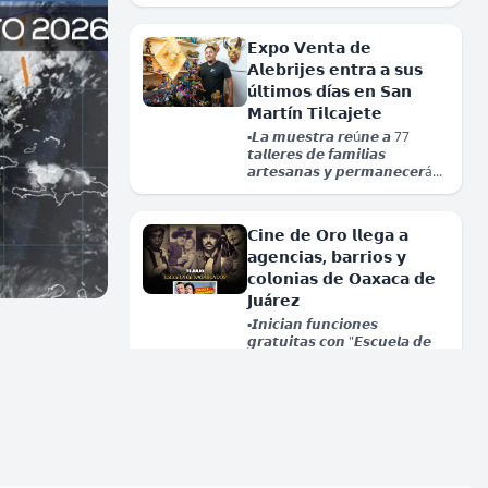
𝗘𝘅𝗽𝗼 𝗩𝗲𝗻𝘁𝗮 𝗱𝗲
𝗔𝗹𝗲𝗯𝗿𝗶𝗷𝗲𝘀 𝗲𝗻𝘁𝗿𝗮 𝗮 𝘀𝘂𝘀
ú𝗹𝘁𝗶𝗺𝗼𝘀 𝗱í𝗮𝘀 𝗲𝗻 𝗦𝗮𝗻
𝗠𝗮𝗿𝘁í𝗻 𝗧𝗶𝗹𝗰𝗮𝗷𝗲𝘁𝗲
▪️𝙇𝙖 𝙢𝙪𝙚𝙨𝙩𝙧𝙖 𝙧𝙚ú𝙣𝙚 𝙖 77
𝙩𝙖𝙡𝙡𝙚𝙧𝙚𝙨 𝙙𝙚 𝙛𝙖𝙢𝙞𝙡𝙞𝙖𝙨
𝙖𝙧𝙩𝙚𝙨𝙖𝙣𝙖𝙨 𝙮 𝙥𝙚𝙧𝙢𝙖𝙣𝙚𝙘𝙚𝙧á...
𝗖𝗶𝗻𝗲 𝗱𝗲 𝗢𝗿𝗼 𝗹𝗹𝗲𝗴𝗮 𝗮
𝗮𝗴𝗲𝗻𝗰𝗶𝗮𝘀, 𝗯𝗮𝗿𝗿𝗶𝗼𝘀 𝘆
𝗰𝗼𝗹𝗼𝗻𝗶𝗮𝘀 𝗱𝗲 𝗢𝗮𝘅𝗮𝗰𝗮 𝗱𝗲
𝗝𝘂á𝗿𝗲𝘇
▪️𝙄𝙣𝙞𝙘𝙞𝙖𝙣 𝙛𝙪𝙣𝙘𝙞𝙤𝙣𝙚𝙨
iernes
𝗰𝗮𝗹𝗹𝗲
Juárez
𝗲
𝙜𝙧𝙖𝙩𝙪𝙞𝙩𝙖𝙨 𝙘𝙤𝙣 "𝙀𝙨𝙘𝙪𝙚𝙡𝙖 𝙙𝙚
𝙑𝙖𝙜𝙖𝙗𝙪𝙣𝙙𝙤𝙨"....
𝗧𝗼𝗱𝗼 𝗹𝗶𝘀𝘁𝗼 𝗽𝗮𝗿𝗮 𝗲𝗹 𝟱𝟳.º
𝗧𝗿𝗮𝗱𝗶𝗰𝗶𝗼𝗻𝗮𝗹 𝗟𝘂𝗻𝗲𝘀 𝗱𝗲𝗹
𝗖𝗲𝗿𝗿𝗼 𝗬𝘂𝗰𝘂 𝗦𝗮𝗮 𝟮𝟬𝟮𝟲