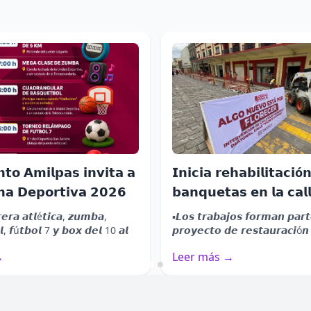
𝗻𝘁𝗼 𝗔𝗺𝗶𝗹𝗽𝗮𝘀 𝗶𝗻𝘃𝗶𝘁𝗮 𝗮
𝗜𝗻𝗶𝗰𝗶𝗮 𝗿𝗲𝗵𝗮𝗯𝗶𝗹𝗶𝘁𝗮𝗰𝗶ó
𝗮 𝗗𝗲𝗽𝗼𝗿𝘁𝗶𝘃𝗮 𝟮𝟬𝟮𝟲
𝗯𝗮𝗻𝗾𝘂𝗲𝘁𝗮𝘀 𝗲𝗻 𝗹𝗮 𝗰𝗮𝗹
𝗚𝘂𝗲𝗿𝗿𝗲𝗿𝗼, 𝗲𝗻 𝗲𝗹 𝗖𝗲𝗻
𝙚𝙧𝙖 𝙖𝙩𝙡é𝙩𝙞𝙘𝙖, 𝙯𝙪𝙢𝙗𝙖,
▪️𝙇𝙤𝙨 𝙩𝙧𝙖𝙗𝙖𝙟𝙤𝙨 𝙛𝙤𝙧𝙢𝙖𝙣 𝙥𝙖𝙧𝙩
𝗢𝗮𝘅𝗮𝗰𝗮
𝙡, 𝙛ú𝙩𝙗𝙤𝙡 7 𝙮 𝙗𝙤𝙭 𝙙𝙚𝙡 10 𝙖𝙡
𝙥𝙧𝙤𝙮𝙚𝙘𝙩𝙤 𝙙𝙚 𝙧𝙚𝙨𝙩𝙖𝙪𝙧𝙖𝙘𝙞ó
𝙤....
60 𝙘𝙪𝙖𝙙𝙧𝙖𝙨 𝙚𝙣 𝙚𝙡 𝘾𝙚𝙣𝙩𝙧𝙤 𝙃𝙞
→
Leer más →