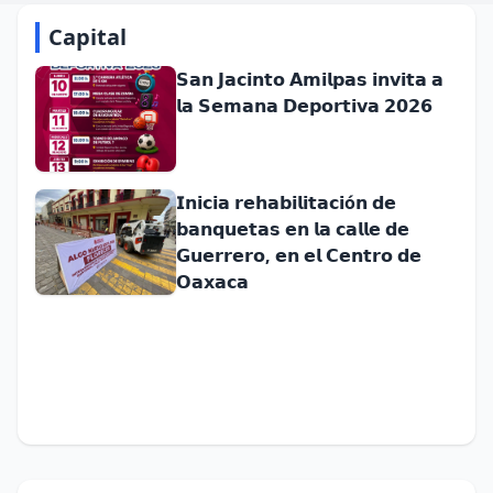
Capital
𝗦𝗮𝗻 𝗝𝗮𝗰𝗶𝗻𝘁𝗼 𝗔𝗺𝗶𝗹𝗽𝗮𝘀 𝗶𝗻𝘃𝗶𝘁𝗮 𝗮
𝗹𝗮 𝗦𝗲𝗺𝗮𝗻𝗮 𝗗𝗲𝗽𝗼𝗿𝘁𝗶𝘃𝗮 𝟮𝟬𝟮𝟲
𝗜𝗻𝗶𝗰𝗶𝗮 𝗿𝗲𝗵𝗮𝗯𝗶𝗹𝗶𝘁𝗮𝗰𝗶ó𝗻 𝗱𝗲
𝗯𝗮𝗻𝗾𝘂𝗲𝘁𝗮𝘀 𝗲𝗻 𝗹𝗮 𝗰𝗮𝗹𝗹𝗲 𝗱𝗲
𝗚𝘂𝗲𝗿𝗿𝗲𝗿𝗼, 𝗲𝗻 𝗲𝗹 𝗖𝗲𝗻𝘁𝗿𝗼 𝗱𝗲
𝗢𝗮𝘅𝗮𝗰𝗮