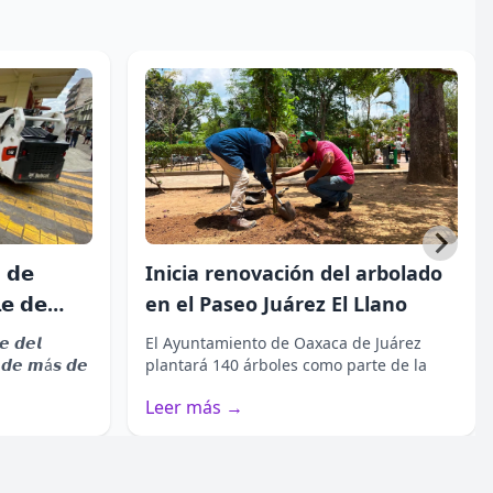
▪️𝙀𝙡 3 𝙙𝙚 𝙖𝙜𝙤𝙨𝙩𝙤 𝙝𝙖𝙗𝙧á 𝙙𝙤𝙨
𝙛𝙪𝙣𝙘𝙞𝙤𝙣𝙚𝙨, 𝙛𝙚𝙧𝙞𝙖 𝙮 𝙪𝙣 𝙜𝙧𝙖𝙣
𝙗𝙖𝙞𝙡𝙚 𝙜𝙧𝙖𝙩𝙪𝙞𝙩𝙤....
𝗗𝗼𝗻𝗮𝗷í… 𝗟𝗮 𝗟𝗲𝘆𝗲𝗻𝗱𝗮
𝘁𝗲𝗻𝗱𝗿á 𝘀𝘂 ú𝗹𝘁𝗶𝗺𝗮
𝗳𝘂𝗻𝗰𝗶ó𝗻 𝗲𝘀𝘁𝗲 𝗱𝗼𝗺𝗶𝗻𝗴𝗼
▪️𝙀𝙡 𝙚𝙨𝙥𝙚𝙘𝙩á𝙘𝙪𝙡𝙤 𝙨𝙚
𝙥𝙧𝙚𝙨𝙚𝙣𝙩𝙖𝙧á 𝙖 𝙡𝙖𝙨 20:00 𝙝𝙤𝙧𝙖𝙨
𝙚𝙣 𝙚𝙡 𝘼𝙪𝙙𝙞𝙩𝙤𝙧𝙞𝙤 𝙂𝙪𝙚𝙡𝙖...
𝗻 𝗱𝗲
Inicia renovación del arbolado
𝗲 𝗱𝗲
en el Paseo Juárez El Llano
𝗿𝗼 𝗱𝗲
𝙚 𝙙𝙚𝙡
El Ayuntamiento de Oaxaca de Juárez
𝙣 𝙙𝙚 𝙢á𝙨 𝙙𝙚
plantará 140 árboles como parte de la
𝙨𝙩ó𝙧𝙞𝙘𝙤...
primera etapa de sustituci...
Leer más →