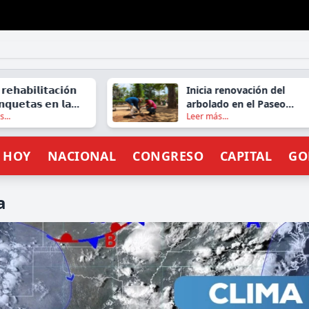
𝗹𝗶𝘁𝗮𝗰𝗶ó𝗻
Inicia renovación del
 𝗲𝗻 𝗹𝗮
arbolado en el Paseo
Leer más...
𝗿𝗲𝗿𝗼, 𝗲𝗻
Juárez El Llano
 𝗢𝗮𝘅𝗮𝗰𝗮
E HOY
NACIONAL
CONGRESO
CAPITAL
GO
a