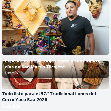
𝗲𝗹 𝘁𝗲𝗺𝗯𝗹𝗼𝗿 𝗽𝗼𝗿 𝗣𝗮𝗿𝗸𝗶𝗻𝘀𝗼𝗻 𝘀𝗶𝗻 𝗰𝗶𝗿𝘂𝗴í𝗮
▪️𝙇𝙖 𝙩𝙚𝙘𝙣𝙤𝙡𝙤𝙜í𝙖 𝙮𝙖 𝙨𝙚 𝙖𝙥𝙡𝙞𝙘𝙖 𝙚𝙣 𝙈é𝙭𝙞𝙘𝙤 𝙥𝙖𝙧𝙖
𝙥𝙖𝙘𝙞𝙚𝙣𝙩𝙚𝙨 𝙨𝙚𝙡𝙚𝙘𝙘𝙞𝙤𝙣𝙖𝙙𝙤𝙨. ...
𝗘𝘅𝗽𝗼 𝗩𝗲𝗻𝘁𝗮 𝗱𝗲 𝗔𝗹𝗲𝗯𝗿𝗶𝗷𝗲𝘀 𝗲𝗻𝘁𝗿𝗮 𝗮 𝘀𝘂𝘀 ú𝗹𝘁𝗶𝗺𝗼𝘀
𝗱í𝗮𝘀 𝗲𝗻 𝗦𝗮𝗻 𝗠𝗮𝗿𝘁í𝗻 𝗧𝗶𝗹𝗰𝗮𝗷𝗲𝘁𝗲
Leer más
𝗧𝗼𝗱𝗼 𝗹𝗶𝘀𝘁𝗼 𝗽𝗮𝗿𝗮 𝗲𝗹 𝟱𝟳.º 𝗧𝗿𝗮𝗱𝗶𝗰𝗶𝗼𝗻𝗮𝗹 𝗟𝘂𝗻𝗲𝘀 𝗱𝗲𝗹
𝗖𝗲𝗿𝗿𝗼 𝗬𝘂𝗰𝘂 𝗦𝗮𝗮 𝟮𝟬𝟮𝟲
Leer más