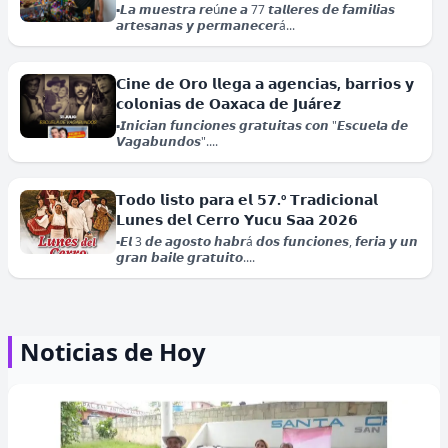
▪️𝙇𝙖 𝙢𝙪𝙚𝙨𝙩𝙧𝙖 𝙧𝙚ú𝙣𝙚 𝙖 77 𝙩𝙖𝙡𝙡𝙚𝙧𝙚𝙨 𝙙𝙚 𝙛𝙖𝙢𝙞𝙡𝙞𝙖𝙨
𝙖𝙧𝙩𝙚𝙨𝙖𝙣𝙖𝙨 𝙮 𝙥𝙚𝙧𝙢𝙖𝙣𝙚𝙘𝙚𝙧á...
𝗖𝗶𝗻𝗲 𝗱𝗲 𝗢𝗿𝗼 𝗹𝗹𝗲𝗴𝗮 𝗮 𝗮𝗴𝗲𝗻𝗰𝗶𝗮𝘀, 𝗯𝗮𝗿𝗿𝗶𝗼𝘀 𝘆
𝗰𝗼𝗹𝗼𝗻𝗶𝗮𝘀 𝗱𝗲 𝗢𝗮𝘅𝗮𝗰𝗮 𝗱𝗲 𝗝𝘂á𝗿𝗲𝘇
▪️𝙄𝙣𝙞𝙘𝙞𝙖𝙣 𝙛𝙪𝙣𝙘𝙞𝙤𝙣𝙚𝙨 𝙜𝙧𝙖𝙩𝙪𝙞𝙩𝙖𝙨 𝙘𝙤𝙣 "𝙀𝙨𝙘𝙪𝙚𝙡𝙖 𝙙𝙚
𝗡𝗶𝗰𝗼𝗹á𝘀 𝗠𝗮𝗱𝘂𝗿𝗼 𝘆 𝗖𝗶𝗹𝗶𝗮 𝗙𝗹𝗼𝗿𝗲𝘀
𝙑𝙖𝙜𝙖𝙗𝙪𝙣𝙙𝙤𝙨"....
𝗰𝗼𝗺𝗽𝗮𝗿𝗲𝗰𝗲𝗿á𝗻 𝗲𝘀𝘁𝗲 𝗺𝗶é𝗿𝗰𝗼𝗹𝗲𝘀 𝗮𝗻𝘁𝗲
𝘂𝗻 𝘁𝗿𝗶𝗯𝘂𝗻𝗮𝗹 𝗳𝗲𝗱𝗲𝗿𝗮𝗹 𝗱𝗲 𝗡𝘂𝗲𝘃𝗮 𝗬𝗼𝗿𝗸
𝗧𝗼𝗱𝗼 𝗹𝗶𝘀𝘁𝗼 𝗽𝗮𝗿𝗮 𝗲𝗹 𝟱𝟳.º 𝗧𝗿𝗮𝗱𝗶𝗰𝗶𝗼𝗻𝗮𝗹
▪️𝙇𝙖 𝙖𝙪𝙙𝙞𝙚𝙣𝙘𝙞𝙖 𝙙𝙚 𝙨𝙚𝙜𝙪𝙞𝙢𝙞𝙚𝙣𝙩𝙤 𝙙𝙚𝙛𝙞𝙣𝙞𝙧á 𝙚𝙡
𝗟𝘂𝗻𝗲𝘀 𝗱𝗲𝗹 𝗖𝗲𝗿𝗿𝗼 𝗬𝘂𝗰𝘂 𝗦𝗮𝗮 𝟮𝟬𝟮𝟲
𝙘𝙖𝙡𝙚𝙣𝙙𝙖𝙧𝙞𝙤 𝙥𝙧𝙚𝙫𝙞𝙤 𝙖𝙡 𝙚𝙫𝙚𝙣𝙩𝙪𝙖𝙡 𝙟𝙪𝙞𝙘𝙞𝙤....
▪️𝙀𝙡 3 𝙙𝙚 𝙖𝙜𝙤𝙨𝙩𝙤 𝙝𝙖𝙗𝙧á 𝙙𝙤𝙨 𝙛𝙪𝙣𝙘𝙞𝙤𝙣𝙚𝙨, 𝙛𝙚𝙧𝙞𝙖 𝙮 𝙪𝙣
𝙜𝙧𝙖𝙣 𝙗𝙖𝙞𝙡𝙚 𝙜𝙧𝙖𝙩𝙪𝙞𝙩𝙤....
𝗗𝗼𝗻𝗮𝗷í… 𝗟𝗮 𝗟𝗲𝘆𝗲𝗻𝗱𝗮 𝘁𝗲𝗻𝗱𝗿á 𝘀𝘂 ú𝗹𝘁𝗶𝗺𝗮
𝗳𝘂𝗻𝗰𝗶ó𝗻 𝗲𝘀𝘁𝗲 𝗱𝗼𝗺𝗶𝗻𝗴𝗼
Noticias de Hoy
▪️𝙀𝙡 𝙚𝙨𝙥𝙚𝙘𝙩á𝙘𝙪𝙡𝙤 𝙨𝙚 𝙥𝙧𝙚𝙨𝙚𝙣𝙩𝙖𝙧á 𝙖 𝙡𝙖𝙨 20:00 𝙝𝙤𝙧𝙖𝙨
𝙚𝙣 𝙚𝙡 𝘼𝙪𝙙𝙞𝙩𝙤𝙧𝙞𝙤 𝙂𝙪𝙚𝙡𝙖...