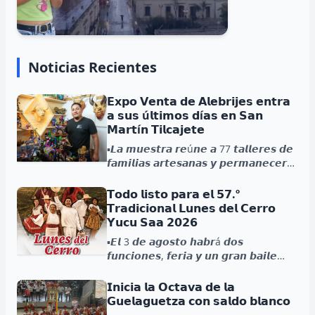
Noticias Recientes
𝗘𝘅𝗽𝗼 𝗩𝗲𝗻𝘁𝗮 𝗱𝗲 𝗔𝗹𝗲𝗯𝗿𝗶𝗷𝗲𝘀 𝗲𝗻𝘁𝗿𝗮
𝗮 𝘀𝘂𝘀 ú𝗹𝘁𝗶𝗺𝗼𝘀 𝗱í𝗮𝘀 𝗲𝗻 𝗦𝗮𝗻
𝗠𝗮𝗿𝘁í𝗻 𝗧𝗶𝗹𝗰𝗮𝗷𝗲𝘁𝗲
▪️𝙇𝙖 𝙢𝙪𝙚𝙨𝙩𝙧𝙖 𝙧𝙚ú𝙣𝙚 𝙖 77 𝙩𝙖𝙡𝙡𝙚𝙧𝙚𝙨 𝙙𝙚
𝙛𝙖𝙢𝙞𝙡𝙞𝙖𝙨 𝙖𝙧𝙩𝙚𝙨𝙖𝙣𝙖𝙨 𝙮 𝙥𝙚𝙧𝙢𝙖𝙣𝙚𝙘𝙚𝙧á
𝙖𝙗𝙞𝙚𝙧𝙩𝙖 𝙝𝙖𝙨𝙩𝙖 𝙚𝙡 2 𝙙𝙚 𝙖𝙜𝙤𝙨𝙩𝙤....
𝗧𝗼𝗱𝗼 𝗹𝗶𝘀𝘁𝗼 𝗽𝗮𝗿𝗮 𝗲𝗹 𝟱𝟳.º
𝗧𝗿𝗮𝗱𝗶𝗰𝗶𝗼𝗻𝗮𝗹 𝗟𝘂𝗻𝗲𝘀 𝗱𝗲𝗹 𝗖𝗲𝗿𝗿𝗼
𝗬𝘂𝗰𝘂 𝗦𝗮𝗮 𝟮𝟬𝟮𝟲
▪️𝙀𝙡 3 𝙙𝙚 𝙖𝙜𝙤𝙨𝙩𝙤 𝙝𝙖𝙗𝙧á 𝙙𝙤𝙨
𝙛𝙪𝙣𝙘𝙞𝙤𝙣𝙚𝙨, 𝙛𝙚𝙧𝙞𝙖 𝙮 𝙪𝙣 𝙜𝙧𝙖𝙣 𝙗𝙖𝙞𝙡𝙚
𝙜𝙧𝙖𝙩𝙪𝙞𝙩𝙤....
𝗜𝗻𝗶𝗰𝗶𝗮 𝗹𝗮 𝗢𝗰𝘁𝗮𝘃𝗮 𝗱𝗲 𝗹𝗮
𝗚𝘂𝗲𝗹𝗮𝗴𝘂𝗲𝘁𝘇𝗮 𝗰𝗼𝗻 𝘀𝗮𝗹𝗱𝗼 𝗯𝗹𝗮𝗻𝗰𝗼