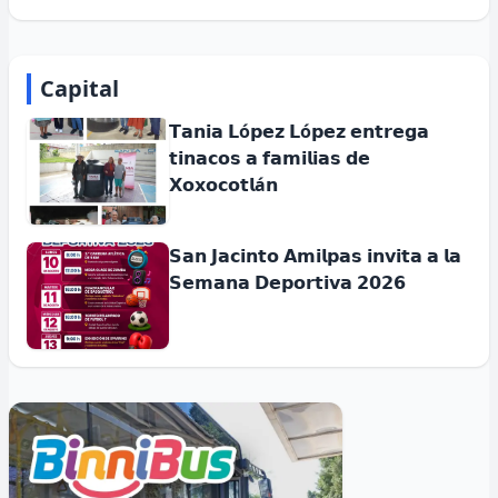
Capital
𝗧𝗮𝗻𝗶𝗮 𝗟ó𝗽𝗲𝘇 𝗟ó𝗽𝗲𝘇 𝗲𝗻𝘁𝗿𝗲𝗴𝗮
𝘁𝗶𝗻𝗮𝗰𝗼𝘀 𝗮 𝗳𝗮𝗺𝗶𝗹𝗶𝗮𝘀 𝗱𝗲
𝗫𝗼𝘅𝗼𝗰𝗼𝘁𝗹á𝗻
𝗦𝗮𝗻 𝗝𝗮𝗰𝗶𝗻𝘁𝗼 𝗔𝗺𝗶𝗹𝗽𝗮𝘀 𝗶𝗻𝘃𝗶𝘁𝗮 𝗮 𝗹𝗮
𝗦𝗲𝗺𝗮𝗻𝗮 𝗗𝗲𝗽𝗼𝗿𝘁𝗶𝘃𝗮 𝟮𝟬𝟮𝟲