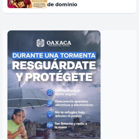
𝗱𝗲 𝗱𝗼𝗺𝗶𝗻𝗶𝗼