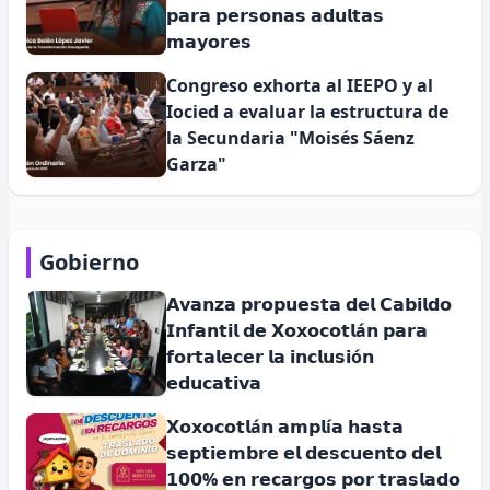
𝗽𝗮𝗿𝗮 𝗽𝗲𝗿𝘀𝗼𝗻𝗮𝘀 𝗮𝗱𝘂𝗹𝘁𝗮𝘀
𝗺𝗮𝘆𝗼𝗿𝗲𝘀
Congreso exhorta al IEEPO y al
Iocied a evaluar la estructura de
la Secundaria "Moisés Sáenz
Garza"
Gobierno
𝗔𝘃𝗮𝗻𝘇𝗮 𝗽𝗿𝗼𝗽𝘂𝗲𝘀𝘁𝗮 𝗱𝗲𝗹 𝗖𝗮𝗯𝗶𝗹𝗱𝗼
𝗜𝗻𝗳𝗮𝗻𝘁𝗶𝗹 𝗱𝗲 𝗫𝗼𝘅𝗼𝗰𝗼𝘁𝗹á𝗻 𝗽𝗮𝗿𝗮
𝗳𝗼𝗿𝘁𝗮𝗹𝗲𝗰𝗲𝗿 𝗹𝗮 𝗶𝗻𝗰𝗹𝘂𝘀𝗶ó𝗻
𝗲𝗱𝘂𝗰𝗮𝘁𝗶𝘃𝗮
𝗫𝗼𝘅𝗼𝗰𝗼𝘁𝗹á𝗻 𝗮𝗺𝗽𝗹í𝗮 𝗵𝗮𝘀𝘁𝗮
𝘀𝗲𝗽𝘁𝗶𝗲𝗺𝗯𝗿𝗲 𝗲𝗹 𝗱𝗲𝘀𝗰𝘂𝗲𝗻𝘁𝗼 𝗱𝗲𝗹
𝟭𝟬𝟬% 𝗲𝗻 𝗿𝗲𝗰𝗮𝗿𝗴𝗼𝘀 𝗽𝗼𝗿 𝘁𝗿𝗮𝘀𝗹𝗮𝗱𝗼