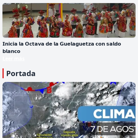
𝗜𝗱𝗲𝗻𝘁𝗶𝗳𝗶𝗰𝗮𝗻 𝗻𝘂𝗲𝘃𝗮 𝗲𝘀𝗽𝗲𝗰𝗶𝗲 𝗱𝗲 𝗺𝗼𝗻𝗼
𝗲𝗻 Á𝗳𝗿𝗶𝗰𝗮
▪️𝙀𝙡 𝙥𝙧𝙞𝙢𝙖𝙩𝙚 𝙛𝙪𝙚 𝙙𝙚𝙨𝙘𝙪𝙗𝙞𝙚𝙧𝙩𝙤 𝙚𝙣 𝙡𝙖 𝙍𝙚𝙥ú𝙗𝙡𝙞𝙘𝙖
𝘿𝙚𝙢𝙤𝙘𝙧á𝙩𝙞𝙘𝙖 𝙙𝙚𝙡 𝘾𝙤𝙣𝙜𝙤....
𝗜𝗻𝗶𝗰𝗶𝗮 𝗹𝗮 𝗢𝗰𝘁𝗮𝘃𝗮 𝗱𝗲 𝗹𝗮 𝗚𝘂𝗲𝗹𝗮𝗴𝘂𝗲𝘁𝘇𝗮 𝗰𝗼𝗻 𝘀𝗮𝗹𝗱𝗼
𝗯𝗹𝗮𝗻𝗰𝗼
Leer más
Portada