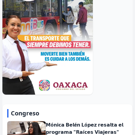
Congreso
𝗠ó𝗻𝗶𝗰𝗮 𝗕𝗲𝗹é𝗻 𝗟ó𝗽𝗲𝘇 𝗿𝗲𝘀𝗮𝗹𝘁𝗮 𝗲𝗹
𝗽𝗿𝗼𝗴𝗿𝗮𝗺𝗮 "𝗥𝗮í𝗰𝗲𝘀 𝗩𝗶𝗮𝗷𝗲𝗿𝗮𝘀"