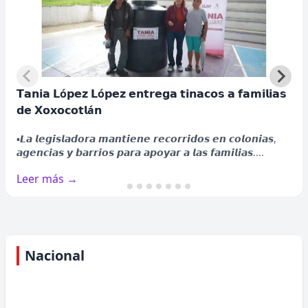
𝗧𝗮𝗻𝗶𝗮 𝗟ó𝗽𝗲𝘇 𝗟ó𝗽𝗲𝘇 𝗲𝗻𝘁𝗿𝗲𝗴𝗮 𝘁𝗶𝗻𝗮𝗰𝗼𝘀 𝗮 𝗳𝗮𝗺𝗶𝗹𝗶𝗮𝘀
𝗱𝗲 𝗫𝗼𝘅𝗼𝗰𝗼𝘁𝗹á𝗻
𝗗𝗶𝘀𝗻𝗲𝘆+ 𝗮𝗻𝘂𝗻𝗰𝗶𝗮 𝗲𝗹 𝗴𝗿𝗮𝗻 𝗿𝗲𝗴𝗿𝗲𝘀𝗼 𝗱𝗲
▪️𝙇𝙖 𝙡𝙚𝙜𝙞𝙨𝙡𝙖𝙙𝙤𝙧𝙖 𝙢𝙖𝙣𝙩𝙞𝙚𝙣𝙚 𝙧𝙚𝙘𝙤𝙧𝙧𝙞𝙙𝙤𝙨 𝙚𝙣 𝙘𝙤𝙡𝙤𝙣𝙞𝙖𝙨,
"𝗦𝗼𝘆 𝗟𝘂𝗻𝗮" 𝗰𝗼𝗻 𝘂𝗻𝗮 𝗻𝘂𝗲𝘃𝗮
𝙖𝙜𝙚𝙣𝙘𝙞𝙖𝙨 𝙮 𝙗𝙖𝙧𝙧𝙞𝙤𝙨 𝙥𝙖𝙧𝙖 𝙖𝙥𝙤𝙮𝙖𝙧 𝙖 𝙡𝙖𝙨 𝙛𝙖𝙢𝙞𝙡𝙞𝙖𝙨....
𝘁𝗲𝗺𝗽𝗼𝗿𝗮𝗱𝗮
Leer más →
▪️𝙆𝙖𝙧𝙤𝙡 𝙎𝙚𝙫𝙞𝙡𝙡𝙖, 𝙈𝙞𝙘𝙝𝙖𝙚𝙡 𝙍𝙤𝙣𝙙𝙖 𝙮 𝙍𝙪𝙜𝙜𝙚𝙧𝙤
𝙋𝙖𝙨𝙦𝙪𝙖𝙧𝙚𝙡𝙡𝙞 𝙫𝙪𝙚𝙡𝙫𝙚𝙣 𝙥𝙖𝙧𝙖 𝙙𝙖𝙧 𝙘𝙤𝙣𝙩𝙞𝙣𝙪𝙞𝙙𝙖𝙙 𝙖 𝙡𝙖
𝙝𝙞𝙨𝙩𝙤𝙧𝙞𝙖....
Nacional