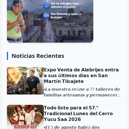
Noticias Recientes
𝗘𝘅𝗽𝗼 𝗩𝗲𝗻𝘁𝗮 𝗱𝗲 𝗔𝗹𝗲𝗯𝗿𝗶𝗷𝗲𝘀 𝗲𝗻𝘁𝗿𝗮
𝗮 𝘀𝘂𝘀 ú𝗹𝘁𝗶𝗺𝗼𝘀 𝗱í𝗮𝘀 𝗲𝗻 𝗦𝗮𝗻
𝗠𝗮𝗿𝘁í𝗻 𝗧𝗶𝗹𝗰𝗮𝗷𝗲𝘁𝗲
▪️𝙇𝙖 𝙢𝙪𝙚𝙨𝙩𝙧𝙖 𝙧𝙚ú𝙣𝙚 𝙖 77 𝙩𝙖𝙡𝙡𝙚𝙧𝙚𝙨 𝙙𝙚
𝙛𝙖𝙢𝙞𝙡𝙞𝙖𝙨 𝙖𝙧𝙩𝙚𝙨𝙖𝙣𝙖𝙨 𝙮 𝙥𝙚𝙧𝙢𝙖𝙣𝙚𝙘𝙚𝙧á
𝙖𝙗𝙞𝙚𝙧𝙩𝙖 𝙝𝙖𝙨𝙩𝙖 𝙚𝙡 2 𝙙𝙚 𝙖𝙜𝙤𝙨𝙩𝙤....
𝗧𝗼𝗱𝗼 𝗹𝗶𝘀𝘁𝗼 𝗽𝗮𝗿𝗮 𝗲𝗹 𝟱𝟳.º
𝗧𝗿𝗮𝗱𝗶𝗰𝗶𝗼𝗻𝗮𝗹 𝗟𝘂𝗻𝗲𝘀 𝗱𝗲𝗹 𝗖𝗲𝗿𝗿𝗼
𝗬𝘂𝗰𝘂 𝗦𝗮𝗮 𝟮𝟬𝟮𝟲
▪️𝙀𝙡 3 𝙙𝙚 𝙖𝙜𝙤𝙨𝙩𝙤 𝙝𝙖𝙗𝙧á 𝙙𝙤𝙨