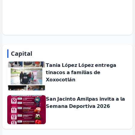
Capital
𝗧𝗮𝗻𝗶𝗮 𝗟ó𝗽𝗲𝘇 𝗟ó𝗽𝗲𝘇 𝗲𝗻𝘁𝗿𝗲𝗴𝗮
𝘁𝗶𝗻𝗮𝗰𝗼𝘀 𝗮 𝗳𝗮𝗺𝗶𝗹𝗶𝗮𝘀 𝗱𝗲
𝗫𝗼𝘅𝗼𝗰𝗼𝘁𝗹á𝗻
𝗦𝗮𝗻 𝗝𝗮𝗰𝗶𝗻𝘁𝗼 𝗔𝗺𝗶𝗹𝗽𝗮𝘀 𝗶𝗻𝘃𝗶𝘁𝗮 𝗮 𝗹𝗮
𝗦𝗲𝗺𝗮𝗻𝗮 𝗗𝗲𝗽𝗼𝗿𝘁𝗶𝘃𝗮 𝟮𝟬𝟮𝟲