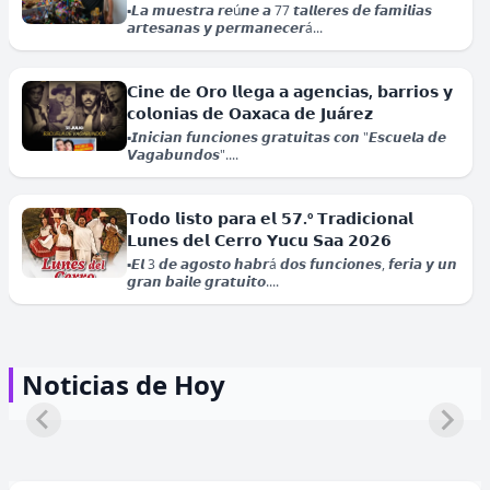
▪️𝙇𝙖 𝙢𝙪𝙚𝙨𝙩𝙧𝙖 𝙧𝙚ú𝙣𝙚 𝙖 77 𝙩𝙖𝙡𝙡𝙚𝙧𝙚𝙨 𝙙𝙚 𝙛𝙖𝙢𝙞𝙡𝙞𝙖𝙨
𝙖𝙧𝙩𝙚𝙨𝙖𝙣𝙖𝙨 𝙮 𝙥𝙚𝙧𝙢𝙖𝙣𝙚𝙘𝙚𝙧á...
𝗖𝗶𝗻𝗲 𝗱𝗲 𝗢𝗿𝗼 𝗹𝗹𝗲𝗴𝗮 𝗮 𝗮𝗴𝗲𝗻𝗰𝗶𝗮𝘀, 𝗯𝗮𝗿𝗿𝗶𝗼𝘀 𝘆
𝗰𝗼𝗹𝗼𝗻𝗶𝗮𝘀 𝗱𝗲 𝗢𝗮𝘅𝗮𝗰𝗮 𝗱𝗲 𝗝𝘂á𝗿𝗲𝘇
▪️𝙄𝙣𝙞𝙘𝙞𝙖𝙣 𝙛𝙪𝙣𝙘𝙞𝙤𝙣𝙚𝙨 𝙜𝙧𝙖𝙩𝙪𝙞𝙩𝙖𝙨 𝙘𝙤𝙣 "𝙀𝙨𝙘𝙪𝙚𝙡𝙖 𝙙𝙚
𝙑𝙖𝙜𝙖𝙗𝙪𝙣𝙙𝙤𝙨"....
𝗧𝗼𝗱𝗼 𝗹𝗶𝘀𝘁𝗼 𝗽𝗮𝗿𝗮 𝗲𝗹 𝟱𝟳.º 𝗧𝗿𝗮𝗱𝗶𝗰𝗶𝗼𝗻𝗮𝗹
𝗟𝘂𝗻𝗲𝘀 𝗱𝗲𝗹 𝗖𝗲𝗿𝗿𝗼 𝗬𝘂𝗰𝘂 𝗦𝗮𝗮 𝟮𝟬𝟮𝟲
▪️𝙀𝙡 3 𝙙𝙚 𝙖𝙜𝙤𝙨𝙩𝙤 𝙝𝙖𝙗𝙧á 𝙙𝙤𝙨 𝙛𝙪𝙣𝙘𝙞𝙤𝙣𝙚𝙨, 𝙛𝙚𝙧𝙞𝙖 𝙮 𝙪𝙣
𝙜𝙧𝙖𝙣 𝙗𝙖𝙞𝙡𝙚 𝙜𝙧𝙖𝙩𝙪𝙞𝙩𝙤....
𝗗𝗶𝘀𝗻𝗲𝘆+ 𝗮𝗻𝘂𝗻𝗰𝗶𝗮 𝗲𝗹 𝗴𝗿𝗮𝗻 𝗿𝗲𝗴𝗿𝗲𝘀𝗼 𝗱𝗲
"𝗦𝗼𝘆 𝗟𝘂𝗻𝗮" 𝗰𝗼𝗻 𝘂𝗻𝗮 𝗻𝘂𝗲𝘃𝗮
𝗗𝗼𝗻𝗮𝗷í… 𝗟𝗮 𝗟𝗲𝘆𝗲𝗻𝗱𝗮 𝘁𝗲𝗻𝗱𝗿á 𝘀𝘂 ú𝗹𝘁𝗶𝗺𝗮
𝘁𝗲𝗺𝗽𝗼𝗿𝗮𝗱𝗮
𝗳𝘂𝗻𝗰𝗶ó𝗻 𝗲𝘀𝘁𝗲 𝗱𝗼𝗺𝗶𝗻𝗴𝗼
Noticias de Hoy
▪️𝙀𝙡 𝙚𝙨𝙥𝙚𝙘𝙩á𝙘𝙪𝙡𝙤 𝙨𝙚 𝙥𝙧𝙚𝙨𝙚𝙣𝙩𝙖𝙧á 𝙖 𝙡𝙖𝙨 20:00 𝙝𝙤𝙧𝙖𝙨
▪️𝙆𝙖𝙧𝙤𝙡 𝙎𝙚𝙫𝙞𝙡𝙡𝙖, 𝙈𝙞𝙘𝙝𝙖𝙚𝙡 𝙍𝙤𝙣𝙙𝙖 𝙮 𝙍𝙪𝙜𝙜𝙚𝙧𝙤
𝙚𝙣 𝙚𝙡 𝘼𝙪𝙙𝙞𝙩𝙤𝙧𝙞𝙤 𝙂𝙪𝙚𝙡𝙖...
𝙋𝙖𝙨𝙦𝙪𝙖𝙧𝙚𝙡𝙡𝙞 𝙫𝙪𝙚𝙡𝙫𝙚𝙣 𝙥𝙖𝙧𝙖 𝙙𝙖𝙧 𝙘𝙤𝙣𝙩𝙞𝙣𝙪𝙞𝙙𝙖𝙙 𝙖 𝙡𝙖
𝙝𝙞𝙨𝙩𝙤𝙧𝙞𝙖....