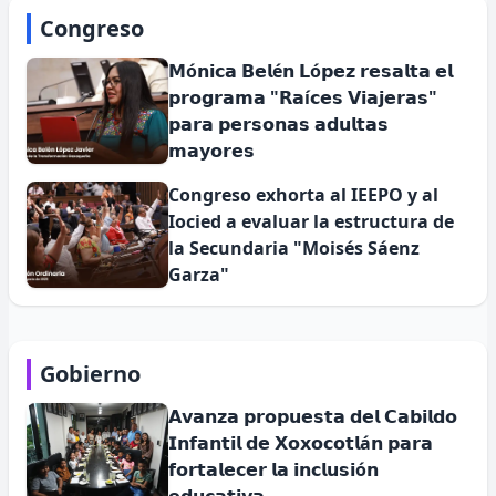
Congreso
𝗠ó𝗻𝗶𝗰𝗮 𝗕𝗲𝗹é𝗻 𝗟ó𝗽𝗲𝘇 𝗿𝗲𝘀𝗮𝗹𝘁𝗮 𝗲𝗹
𝗽𝗿𝗼𝗴𝗿𝗮𝗺𝗮 "𝗥𝗮í𝗰𝗲𝘀 𝗩𝗶𝗮𝗷𝗲𝗿𝗮𝘀"
𝗽𝗮𝗿𝗮 𝗽𝗲𝗿𝘀𝗼𝗻𝗮𝘀 𝗮𝗱𝘂𝗹𝘁𝗮𝘀
𝗺𝗮𝘆𝗼𝗿𝗲𝘀
Congreso exhorta al IEEPO y al
Iocied a evaluar la estructura de
la Secundaria "Moisés Sáenz
Garza"
Gobierno
𝗔𝘃𝗮𝗻𝘇𝗮 𝗽𝗿𝗼𝗽𝘂𝗲𝘀𝘁𝗮 𝗱𝗲𝗹 𝗖𝗮𝗯𝗶𝗹𝗱𝗼
𝗜𝗻𝗳𝗮𝗻𝘁𝗶𝗹 𝗱𝗲 𝗫𝗼𝘅𝗼𝗰𝗼𝘁𝗹á𝗻 𝗽𝗮𝗿𝗮
𝗳𝗼𝗿𝘁𝗮𝗹𝗲𝗰𝗲𝗿 𝗹𝗮 𝗶𝗻𝗰𝗹𝘂𝘀𝗶ó𝗻