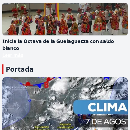
𝗜𝗻𝗶𝗰𝗶𝗮 𝗹𝗮 𝗢𝗰𝘁𝗮𝘃𝗮 𝗱𝗲 𝗹𝗮 𝗚𝘂𝗲𝗹𝗮𝗴𝘂𝗲𝘁𝘇𝗮 𝗰𝗼𝗻 𝘀𝗮𝗹𝗱𝗼
𝗯𝗹𝗮𝗻𝗰𝗼
𝗗𝗮𝗻𝗶𝗲𝗹 𝗢𝗿𝘁𝗲𝗴𝗮 𝗮𝗻𝘂𝗻𝗰𝗶𝗮 𝗾𝘂𝗲 𝗻𝗼 𝗵𝗮𝗯𝗿á
Leer más
𝗺á𝘀 𝗲𝗹𝗲𝗰𝗰𝗶𝗼𝗻𝗲𝘀 𝗲𝗻 𝗡𝗶𝗰𝗮𝗿𝗮𝗴𝘂𝗮
Portada
▪️𝙀𝙡 𝙢𝙖𝙣𝙙𝙖𝙩𝙖𝙧𝙞𝙤 𝙖𝙛𝙞𝙧𝙢ó 𝙦𝙪𝙚 𝙞𝙢𝙥𝙪𝙡𝙨𝙖𝙧á 𝙡𝙚𝙮𝙚𝙨
𝙥𝙖𝙧𝙖 𝙞𝙢𝙥𝙚𝙙𝙞𝙧 𝙦𝙪𝙚 𝙡𝙖 𝙤𝙥𝙤𝙨𝙞𝙘𝙞ó𝙣 𝙥𝙪𝙚𝙙𝙖 𝙖𝙘𝙘𝙚𝙙𝙚𝙧 𝙖𝙡
𝙥𝙤𝙙𝙚𝙧 𝙥𝙤𝙧 𝙡𝙖 𝙫í𝙖 𝙚𝙡𝙚𝙘𝙩𝙤𝙧𝙖𝙡....