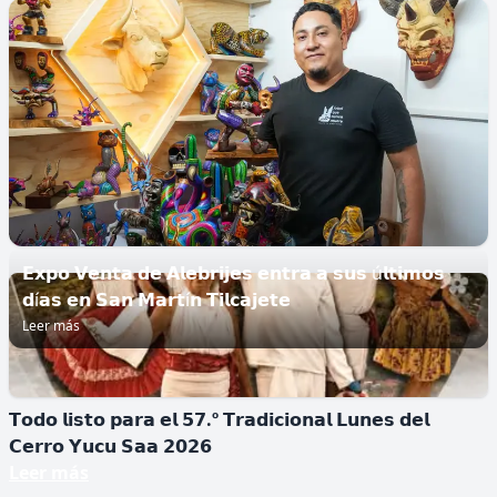
𝗜𝗱𝗲𝗻𝘁𝗶𝗳𝗶𝗰𝗮𝗻 𝗻𝘂𝗲𝘃𝗮 𝗲𝘀𝗽𝗲𝗰𝗶𝗲 𝗱𝗲 𝗺𝗼𝗻𝗼
𝗲𝗻 Á𝗳𝗿𝗶𝗰𝗮
▪️𝙀𝙡 𝙥𝙧𝙞𝙢𝙖𝙩𝙚 𝙛𝙪𝙚 𝙙𝙚𝙨𝙘𝙪𝙗𝙞𝙚𝙧𝙩𝙤 𝙚𝙣 𝙡𝙖 𝙍𝙚𝙥ú𝙗𝙡𝙞𝙘𝙖
𝘿𝙚𝙢𝙤𝙘𝙧á𝙩𝙞𝙘𝙖 𝙙𝙚𝙡 𝘾𝙤𝙣𝙜𝙤....
𝗘𝘅𝗽𝗼 𝗩𝗲𝗻𝘁𝗮 𝗱𝗲 𝗔𝗹𝗲𝗯𝗿𝗶𝗷𝗲𝘀 𝗲𝗻𝘁𝗿𝗮 𝗮 𝘀𝘂𝘀 ú𝗹𝘁𝗶𝗺𝗼𝘀
𝗱í𝗮𝘀 𝗲𝗻 𝗦𝗮𝗻 𝗠𝗮𝗿𝘁í𝗻 𝗧𝗶𝗹𝗰𝗮𝗷𝗲𝘁𝗲
Leer más
𝗧𝗼𝗱𝗼 𝗹𝗶𝘀𝘁𝗼 𝗽𝗮𝗿𝗮 𝗲𝗹 𝟱𝟳.º 𝗧𝗿𝗮𝗱𝗶𝗰𝗶𝗼𝗻𝗮𝗹 𝗟𝘂𝗻𝗲𝘀 𝗱𝗲𝗹
𝗖𝗲𝗿𝗿𝗼 𝗬𝘂𝗰𝘂 𝗦𝗮𝗮 𝟮𝟬𝟮𝟲
Leer más