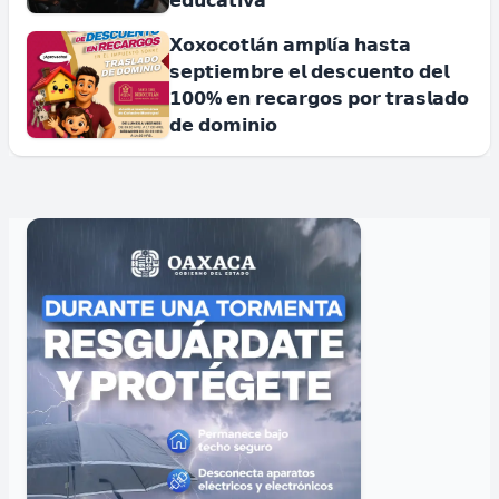
𝗲𝗱𝘂𝗰𝗮𝘁𝗶𝘃𝗮
𝗫𝗼𝘅𝗼𝗰𝗼𝘁𝗹á𝗻 𝗮𝗺𝗽𝗹í𝗮 𝗵𝗮𝘀𝘁𝗮
𝘀𝗲𝗽𝘁𝗶𝗲𝗺𝗯𝗿𝗲 𝗲𝗹 𝗱𝗲𝘀𝗰𝘂𝗲𝗻𝘁𝗼 𝗱𝗲𝗹
𝟭𝟬𝟬% 𝗲𝗻 𝗿𝗲𝗰𝗮𝗿𝗴𝗼𝘀 𝗽𝗼𝗿 𝘁𝗿𝗮𝘀𝗹𝗮𝗱𝗼
𝗱𝗲 𝗱𝗼𝗺𝗶𝗻𝗶𝗼